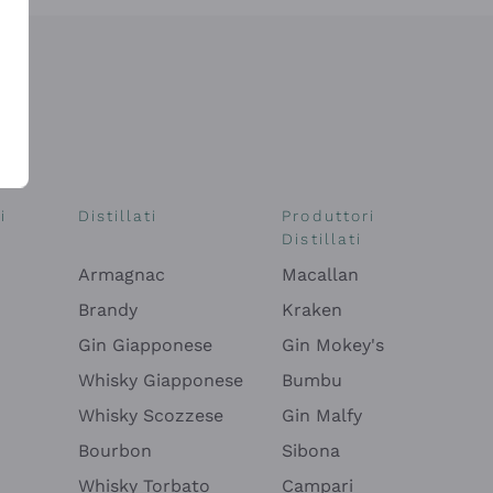
i
Distillati
Produttori
Distillati
Armagnac
Macallan
Brandy
Kraken
Gin Giapponese
Gin Mokey's
Whisky Giapponese
Bumbu
Whisky Scozzese
Gin Malfy
Bourbon
Sibona
Whisky Torbato
Campari