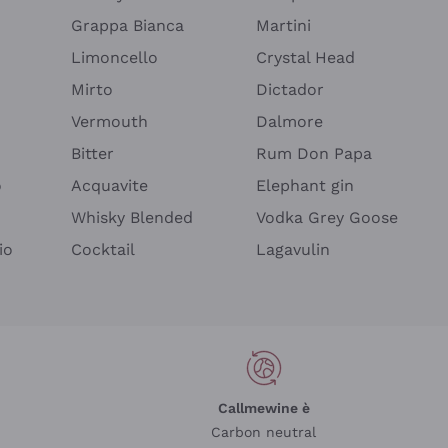
Grappa Bianca
Martini
Limoncello
Crystal Head
Mirto
Dictador
Vermouth
Dalmore
Bitter
Rum Don Papa
o
Acquavite
Elephant gin
Whisky Blended
Vodka Grey Goose
io
Cocktail
Lagavulin
Callmewine è
Carbon neutral