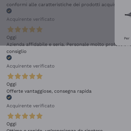
conformi alle caratteristiche dei prodotti acquistati
Acquirente verificato
Oggi
Per 
Azienda affidabile e seria. Personale molto profession
consiglio
Acquirente verificato
Oggi
Offerte vantaggiose, consegna rapida
Acquirente verificato
Oggi
Ottimo e rapido, un’esperienza da ripetere