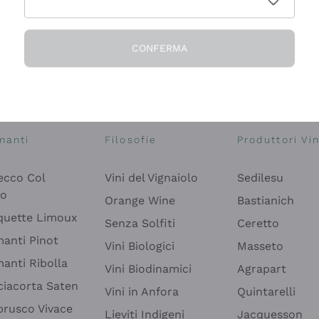
CONFERMA
Esplora il catalogo
manti
Filosofie
Produttori Vin
ecco Col
Vini del Vignaiolo
Sedilesu
do
Orange Wine
Bastianich
quette Limoux
Senza Solfiti
Ceretto
anti Pinot
Vini Biologici
Masseto
anti Ribolla
Vini Biodinamici
Agrapart
ciacorta Saten
Vini in Anfora
Quintarelli
rusco Vivace
Lieviti Indigeni
Jacquesson