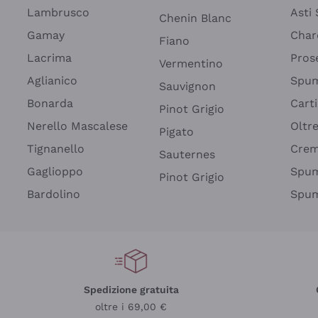
Lambrusco
Asti
Chenin Blanc
Gamay
Char
Fiano
Lacrima
Pros
Vermentino
Aglianico
Spum
Sauvignon
Bonarda
Cart
Pinot Grigio
Nerello Mascalese
Oltr
Pigato
Tignanello
Cre
Sauternes
Gaglioppo
Spum
Pinot Grigio
Bardolino
Spum
Spedizione gratuita
oltre i 69,00 €