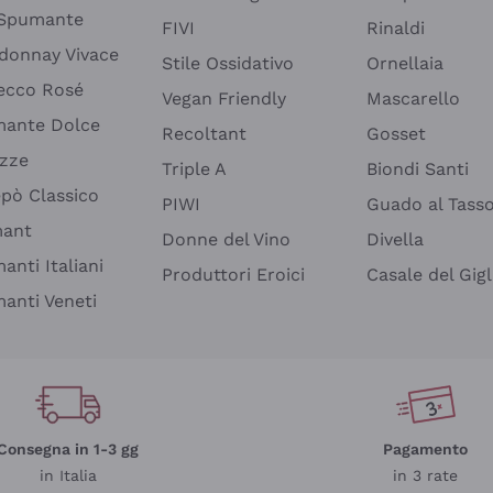
 Spumante
FIVI
Rinaldi
donnay Vivace
Stile Ossidativo
Ornellaia
ecco Rosé
Vegan Friendly
Mascarello
ante Dolce
Recoltant
Gosset
izze
Triple A
Biondi Santi
epò Classico
PIWI
Guado al Tass
mant
Donne del Vino
Divella
anti Italiani
Produttori Eroici
Casale del Gigl
anti Veneti
Consegna in 1-3 gg
Pagamento
in Italia
in 3 rate