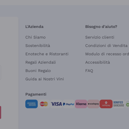
L'Azienda
Bisogno d'aiuto?
Chi Siamo
Servizio clienti
Sostenibilità
Condizioni di Vendita
Enoteche e Ristoranti
Modulo di recesso or
Regali Aziendali
Accessibilità
Buoni Regalo
FAQ
Guida ai Nostri Vini
Pagamenti