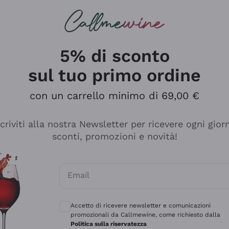
rcando
Champagne
Spumanti
Tutti i Vini
5% di sconto
sul tuo primo ordine
con un carrello minimo di 69,00 €
scriviti alla nostra Newsletter per ricevere ogni gior
sconti, promozioni e novità!
Email
Consensi opzionali per ricevere comunicaz
Accetto di ricevere newsletter e comunicazioni
promozionali da Callmewine, come richiesto dalla
tanti prodotti diversi e con un ampio range di prezzo. Le 
Politica sulla riservatezza