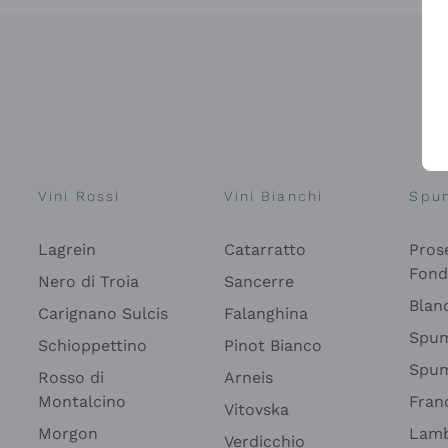
Vini Rossi
Vini Bianchi
Spu
Lagrein
Catarratto
Pros
Fon
Nero di Troia
Sancerre
Blan
Carignano Sulcis
Falanghina
Spum
Schioppettino
Pinot Bianco
Spum
Rosso di
Arneis
Montalcino
Fran
Vitovska
Morgon
Lamb
Verdicchio