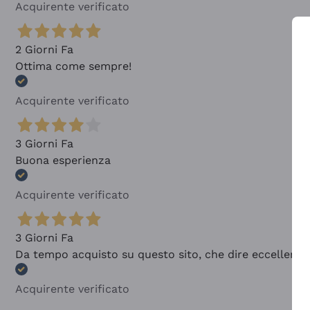
Acquirente verificato
2 Giorni Fa
Ottima come sempre!
Acquirente verificato
3 Giorni Fa
Buona esperienza
Acquirente verificato
3 Giorni Fa
Da tempo acquisto su questo sito, che dire eccellente
Acquirente verificato