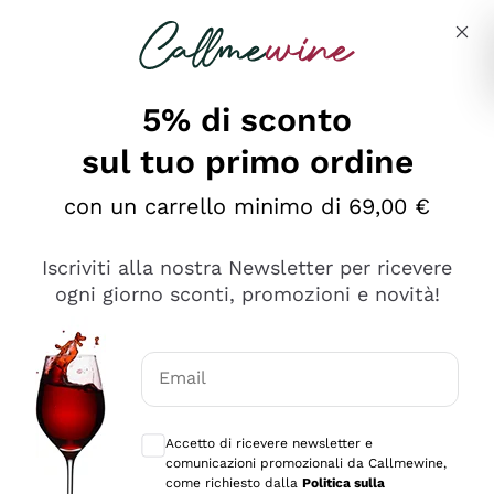
Salta al contenuto principale
Descrivi cosa stai cercando
5% di sconto
sul tuo primo ordine
Ottimo
con un carrello minimo di 69,00 €
4,5
/5
2.561
Iscriviti alla nostra Newsletter per ricevere
recensioni
ogni giorno sconti, promozioni e novità!
Le nostre recensioni a 4 e 5 stelle.
Clicca qui per leggerle tutte >
Email
Precedente
Successivo
Consensi opzionali per ricevere comunica
Accetto di ricevere newsletter e
Oggi
comunicazioni promozionali da Callmewine,
Acquisto semplice nelle modalità, gestito con rapidità e
come richiesto dalla
Politica sulla