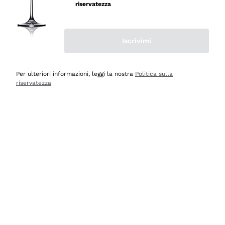
professionalità
riservatezza
Acquirente verificato
Iscrivimi
Ieri
Seri affidabili
Per ulteriori informazioni, leggi la nostra
Politica sulla
riservatezza
Acquirente verificato
Ieri
Il catalogo offre moltissime possibilità di scelta tra tanti
prodotti diversi e con un ampio range di prezzo. Le
indicazioni dei consulenti sono estremamente chiare e
conformi alle caratteristiche dei prodotti acquistati
Acquirente verificato