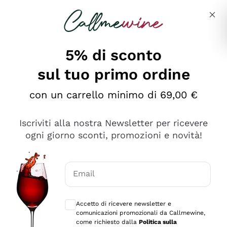
Salta al contenuto principale
Descrivi cosa stai cercando
5% di sconto
sul tuo primo ordine
Ottimo
con un carrello minimo di 69,00 €
4,5
/5
2.552
Iscriviti alla nostra Newsletter per ricevere
recensioni
ogni giorno sconti, promozioni e novità!
Le nostre recensioni a 4 e 5 stelle.
Clicca qui per leggerle tutte >
Email
Precedente
Successivo
Consensi opzionali per ricevere comunica
Accetto di ricevere newsletter e
Oggi
comunicazioni promozionali da Callmewine,
Ottima facilità di acquisto sul sito e consegna
come richiesto dalla
Politica sulla