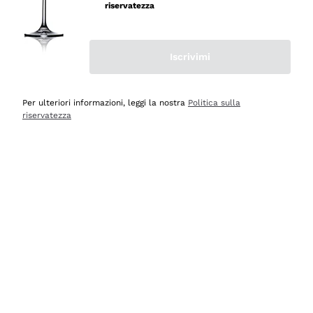
velocissima
riservatezza
Acquirente verificato
Iscrivimi
Ieri
Perfetti e attenti al cliente
Per ulteriori informazioni, leggi la nostra
Politica sulla
riservatezza
Acquirente verificato
2 Giorni Fa
Semplice nell'uso, puntuali e veloci.
Acquirente verificato
2 Giorni Fa
Ottima come sempre!