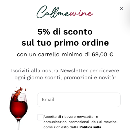
Salta al contenuto principale
Descrivi cosa stai cercando
5% di sconto
sul tuo primo ordine
Ottimo
con un carrello minimo di 69,00 €
4,5
/5
2.552
Iscriviti alla nostra Newsletter per ricevere
recensioni
ogni giorno sconti, promozioni e novità!
Le nostre recensioni a 4 e 5 stelle.
Clicca qui per leggerle tutte >
Email
Precedente
Successivo
Consensi opzionali per ricevere comunica
Accetto di ricevere newsletter e
Oggi
comunicazioni promozionali da Callmewine,
Ottima facilità di acquisto sul sito e consegna
come richiesto dalla
Politica sulla