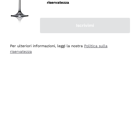
velocissima
riservatezza
Acquirente verificato
Iscrivimi
Ieri
Perfetti e attenti al cliente
Per ulteriori informazioni, leggi la nostra
Politica sulla
riservatezza
Acquirente verificato
Ieri
Semplice nell'uso, puntuali e veloci.
Acquirente verificato
Ieri
Ottima come sempre!