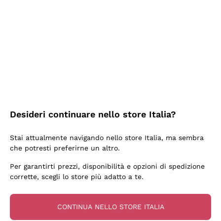
2 Giorni Fa
Semplice nell'uso, puntuali e veloci.
Acquirente verificato
2 Giorni Fa
Ottima come sempre!
Desideri continuare nello store Italia?
Acquirente verificato
Stai attualmente navigando nello store Italia, ma sembra
che potresti preferirne un altro.
3 Giorni Fa
Per garantirti prezzi, disponibilità e opzioni di spedizione
Buona esperienza
corrette, scegli lo store più adatto a te.
Acquirente verificato
CONTINUA NELLO STORE ITALIA