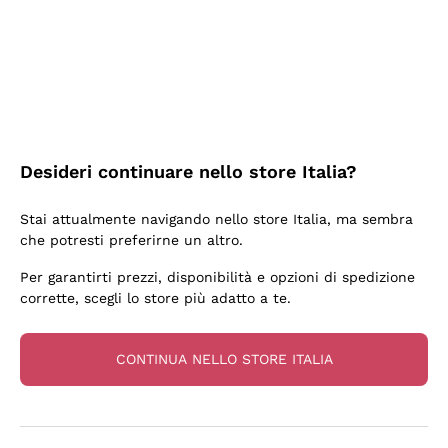
3 Giorni Fa
Sempre una garanzia.
Acquirente verificato
Desideri continuare nello store Italia?
6 Giorni Fa
Stai attualmente navigando nello store Italia, ma sembra
Tutto bene. spedizione rapida, package resistente
che potresti preferirne un altro.
Acquirente verificato
Per garantirti prezzi, disponibilità e opzioni di spedizione
corrette, scegli lo store più adatto a te.
6 Giorni Fa
una bellissima scoperta
CONTINUA NELLO STORE ITALIA
Acquirente verificato