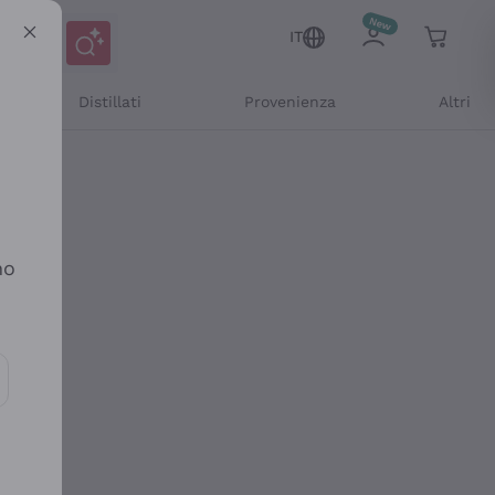
IT
Distillati
Provenienza
Altri
no
ioni e offerte personalizzate