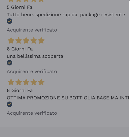
5 Giorni Fa
Tutto bene. spedizione rapida, package resistente
Acquirente verificato
6 Giorni Fa
una bellissima scoperta
Acquirente verificato
6 Giorni Fa
OTTIMA PROMOZIONE SU BOTTIGLIA BASE MA INTER
Acquirente verificato