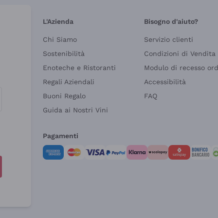
L'Azienda
Bisogno d'aiuto?
Chi Siamo
Servizio clienti
Sostenibilità
Condizioni di Vendita
Enoteche e Ristoranti
Modulo di recesso or
Regali Aziendali
Accessibilità
Buoni Regalo
FAQ
Guida ai Nostri Vini
Pagamenti