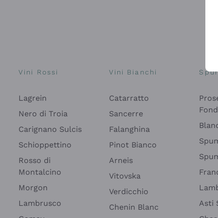
Vini Rossi
Vini Bianchi
Spu
Lagrein
Catarratto
Pros
Fon
Nero di Troia
Sancerre
Blan
Carignano Sulcis
Falanghina
Spum
Schioppettino
Pinot Bianco
Spum
Rosso di
Arneis
Montalcino
Fran
Vitovska
Morgon
Lamb
Verdicchio
Lambrusco
Asti
Chenin Blanc