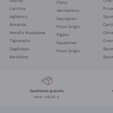
Gamay
Char
Fiano
Lacrima
Pros
Vermentino
Aglianico
Spum
Sauvignon
Bonarda
Cart
Pinot Grigio
Nerello Mascalese
Oltr
Pigato
Tignanello
Cre
Sauternes
Gaglioppo
Spum
Pinot Grigio
Bardolino
Spum
Spedizione gratuita
oltre i 69,00 €