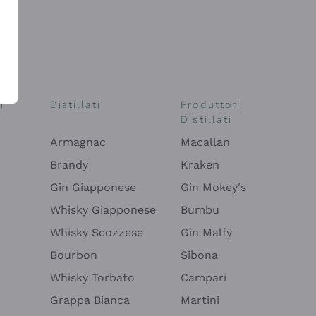
i
Distillati
Produttori
Distillati
Armagnac
Macallan
Brandy
Kraken
Gin Giapponese
Gin Mokey's
Whisky Giapponese
Bumbu
Whisky Scozzese
Gin Malfy
Bourbon
Sibona
Whisky Torbato
Campari
Grappa Bianca
Martini