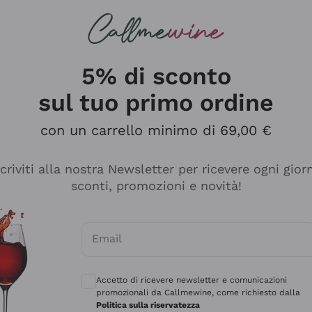
rcando
Champagne
Spumanti
Tutti i Vini
5% di sconto
sul tuo primo ordine
con un carrello minimo di 69,00 €
scriviti alla nostra Newsletter per ricevere ogni gior
sconti, promozioni e novità!
Email
Consensi opzionali per ricevere comunicaz
Accetto di ricevere newsletter e comunicazioni
promozionali da Callmewine, come richiesto dalla
Politica sulla riservatezza