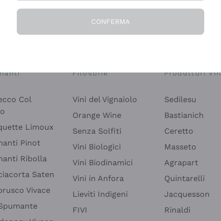
CONFERMA
Esplora il catalogo
manti
Filosofie
Produttori Vin
ecco Col
Vini del Vignaiolo
Sedilesu
do
Orange Wine
Bastianich
quette Limoux
Senza Solfiti
Ceretto
anti Pinot
Vini Biologici
Masseto
anti Ribolla
Vini Biodinamici
Agrapart
ciacorta Saten
Vini in Anfora
Quintarelli
rusco Vivace
Lieviti Indigeni
Jacquesson
 Spumante
FIVI
Rinaldi