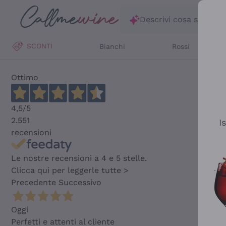
Salta al contenuto principale
Descrivi cosa stai ce
SCONTI
Bianchi
Rossi
Ottimo
4,5
/5
2.551
I
recensioni
Le nostre recensioni a 4 e 5 stelle.
Clicca qui per leggerle tutte >
Precedente
Successivo
Oggi
Perfetti e attenti al cliente