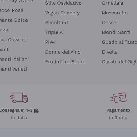
donnay Vivace
Stile Ossidativo
Ornellaia
ecco Rosé
Vegan Friendly
Mascarello
ante Dolce
Recoltant
Gosset
izze
Triple A
Biondi Santi
epò Classico
PIWI
Guado al Tass
mant
Donne del Vino
Divella
anti Italiani
Produttori Eroici
Casale del Gigl
anti Veneti
Consegna in 1-3 gg
Pagamento
in Italia
in 3 rate