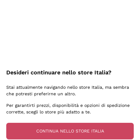
2 Giorni Fa
Semplice nell'uso, puntuali e veloci.
Acquirente verificato
2 Giorni Fa
Ottima come sempre!
Desideri continuare nello store Italia?
Acquirente verificato
Stai attualmente navigando nello store Italia, ma sembra
che potresti preferirne un altro.
3 Giorni Fa
Per garantirti prezzi, disponibilità e opzioni di spedizione
Buona esperienza
corrette, scegli lo store più adatto a te.
Acquirente verificato
CONTINUA NELLO STORE ITALIA