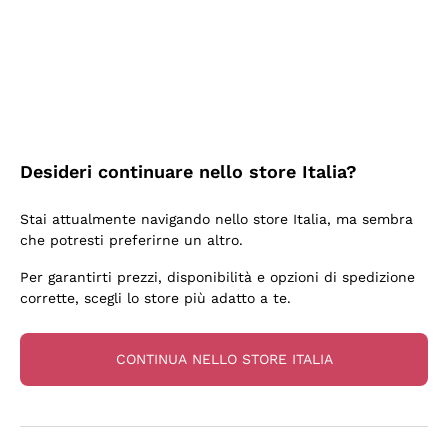
3 Giorni Fa
Sempre una garanzia.
Acquirente verificato
Desideri continuare nello store Italia?
5 Giorni Fa
Stai attualmente navigando nello store Italia, ma sembra
Tutto bene. spedizione rapida, package resistente
che potresti preferirne un altro.
Acquirente verificato
Per garantirti prezzi, disponibilità e opzioni di spedizione
corrette, scegli lo store più adatto a te.
6 Giorni Fa
una bellissima scoperta
CONTINUA NELLO STORE ITALIA
Acquirente verificato