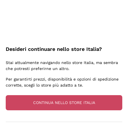
3 Giorni Fa
Sempre una garanzia.
Acquirente verificato
Desideri continuare nello store Italia?
6 Giorni Fa
Stai attualmente navigando nello store Italia, ma sembra
Tutto bene. spedizione rapida, package resistente
che potresti preferirne un altro.
Acquirente verificato
Per garantirti prezzi, disponibilità e opzioni di spedizione
corrette, scegli lo store più adatto a te.
6 Giorni Fa
una bellissima scoperta
CONTINUA NELLO STORE ITALIA
Acquirente verificato