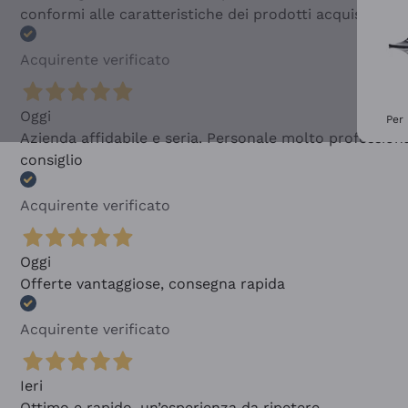
conformi alle caratteristiche dei prodotti acquistati
Acquirente verificato
Oggi
Per 
Azienda affidabile e seria. Personale molto profession
consiglio
Acquirente verificato
Oggi
Offerte vantaggiose, consegna rapida
Acquirente verificato
Ieri
Ottimo e rapido, un’esperienza da ripetere