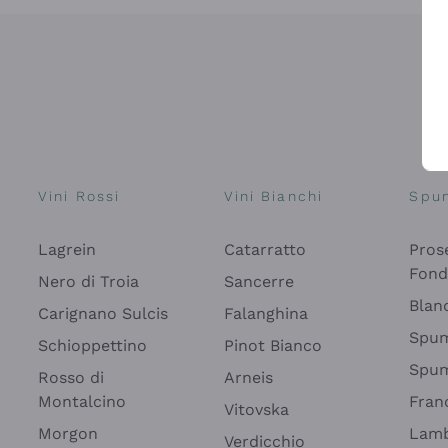
Vini Rossi
Vini Bianchi
Spu
Lagrein
Catarratto
Pros
Fon
Nero di Troia
Sancerre
Blan
Carignano Sulcis
Falanghina
Spum
Schioppettino
Pinot Bianco
Spum
Rosso di
Arneis
Montalcino
Fran
Vitovska
Morgon
Lamb
Verdicchio