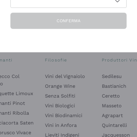
CONFERMA
Esplora il catalogo
manti
Filosofie
Produttori Vin
ecco Col
Vini del Vignaiolo
Sedilesu
do
Orange Wine
Bastianich
quette Limoux
Senza Solfiti
Ceretto
anti Pinot
Vini Biologici
Masseto
anti Ribolla
Vini Biodinamici
Agrapart
ciacorta Saten
Vini in Anfora
Quintarelli
rusco Vivace
Lieviti Indigeni
Jacquesson