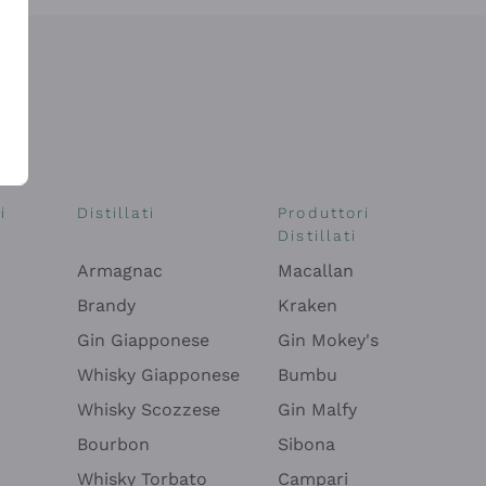
i
Distillati
Produttori
Distillati
Armagnac
Macallan
Brandy
Kraken
Gin Giapponese
Gin Mokey's
Whisky Giapponese
Bumbu
Whisky Scozzese
Gin Malfy
Bourbon
Sibona
Whisky Torbato
Campari