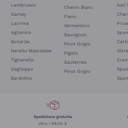
Lambrusco
Asti
Chenin Blanc
Gamay
Char
Fiano
Lacrima
Pros
Vermentino
Aglianico
Spum
Sauvignon
Bonarda
Cart
Pinot Grigio
Nerello Mascalese
Oltr
Pigato
Tignanello
Cre
Sauternes
Gaglioppo
Spum
Pinot Grigio
Bardolino
Spum
Spedizione gratuita
oltre i 69,00 €