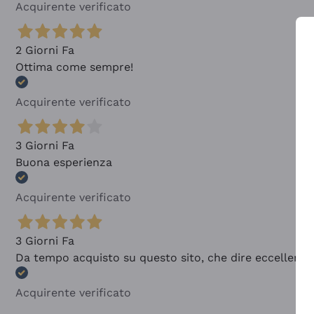
Acquirente verificato
2 Giorni Fa
Ottima come sempre!
Acquirente verificato
3 Giorni Fa
Buona esperienza
Acquirente verificato
3 Giorni Fa
Da tempo acquisto su questo sito, che dire eccellente
Acquirente verificato