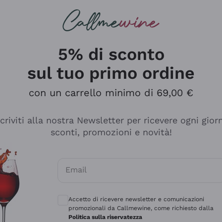
rcando
Champagne
Spumanti
Tutti i Vini
5% di sconto
sul tuo primo ordine
con un carrello minimo di 69,00 €
scriviti alla nostra Newsletter per ricevere ogni gior
sconti, promozioni e novità!
Email
Consensi opzionali per ricevere comunicaz
Accetto di ricevere newsletter e comunicazioni
promozionali da Callmewine, come richiesto dalla
tanti prodotti diversi e con un ampio range di prezzo. Le 
Politica sulla riservatezza