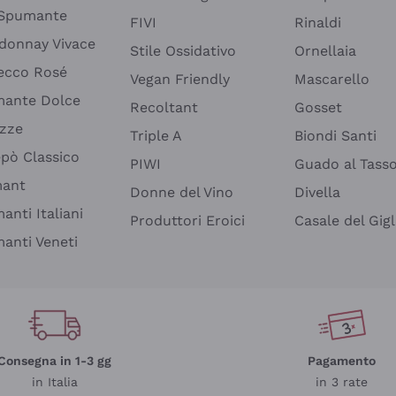
 Spumante
FIVI
Rinaldi
donnay Vivace
Stile Ossidativo
Ornellaia
ecco Rosé
Vegan Friendly
Mascarello
ante Dolce
Recoltant
Gosset
izze
Triple A
Biondi Santi
epò Classico
PIWI
Guado al Tass
mant
Donne del Vino
Divella
anti Italiani
Produttori Eroici
Casale del Gigl
anti Veneti
Consegna in 1-3 gg
Pagamento
in Italia
in 3 rate