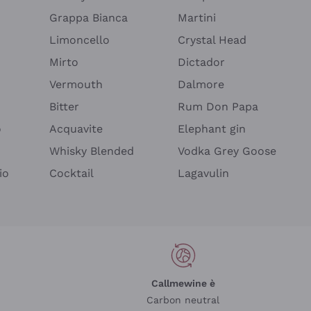
Grappa Bianca
Martini
Limoncello
Crystal Head
Mirto
Dictador
Vermouth
Dalmore
Bitter
Rum Don Papa
o
Acquavite
Elephant gin
Whisky Blended
Vodka Grey Goose
io
Cocktail
Lagavulin
Callmewine è
Carbon neutral