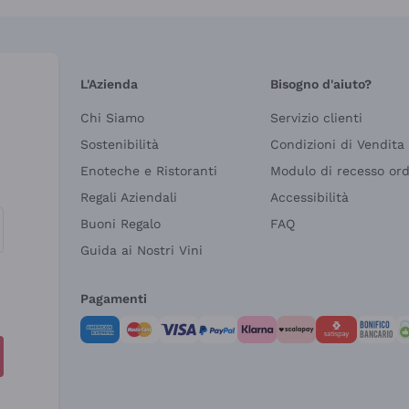
L'Azienda
Bisogno d'aiuto?
Chi Siamo
Servizio clienti
Sostenibilità
Condizioni di Vendita
Enoteche e Ristoranti
Modulo di recesso or
Regali Aziendali
Accessibilità
Buoni Regalo
FAQ
Guida ai Nostri Vini
Pagamenti