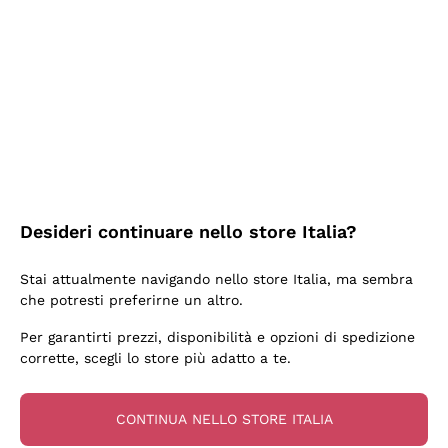
2 Giorni Fa
Semplice nell'uso, puntuali e veloci.
Acquirente verificato
2 Giorni Fa
Ottima come sempre!
Desideri continuare nello store Italia?
Acquirente verificato
Stai attualmente navigando nello store Italia, ma sembra
che potresti preferirne un altro.
3 Giorni Fa
Per garantirti prezzi, disponibilità e opzioni di spedizione
Buona esperienza
corrette, scegli lo store più adatto a te.
Acquirente verificato
CONTINUA NELLO STORE ITALIA