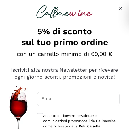
Salta al contenuto principale
Descrivi cosa stai cercando
5% di sconto
sul tuo primo ordine
Ottimo
con un carrello minimo di 69,00 €
4,5
/5
2.566
Iscriviti alla nostra Newsletter per ricevere
recensioni
ogni giorno sconti, promozioni e novità!
Le nostre recensioni a 4 e 5 stelle.
Clicca qui per leggerle tutte >
Email
Precedente
Successivo
Consensi opzionali per ricevere comunica
Accetto di ricevere newsletter e
Ieri
comunicazioni promozionali da Callmewine,
Ordine tutto ok, niente da dire a riguardo. Il sito in se
come richiesto dalla
Politica sulla