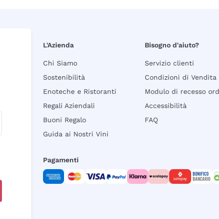
L'Azienda
Bisogno d'aiuto?
Chi Siamo
Servizio clienti
Sostenibilità
Condizioni di Vendita
Enoteche e Ristoranti
Modulo di recesso or
Regali Aziendali
Accessibilità
Buoni Regalo
FAQ
Guida ai Nostri Vini
Pagamenti