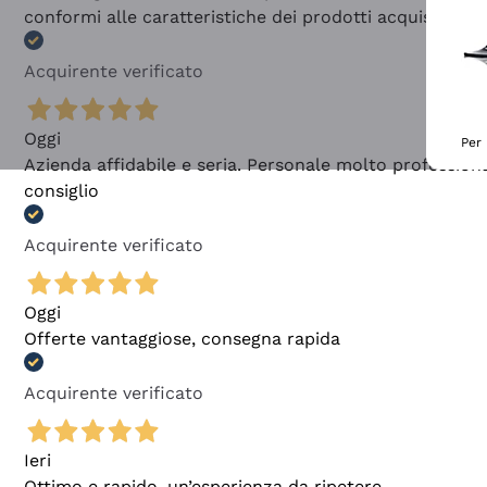
conformi alle caratteristiche dei prodotti acquistati
Acquirente verificato
Oggi
Per 
Azienda affidabile e seria. Personale molto profession
consiglio
Acquirente verificato
Oggi
Offerte vantaggiose, consegna rapida
Acquirente verificato
Ieri
Ottimo e rapido, un’esperienza da ripetere