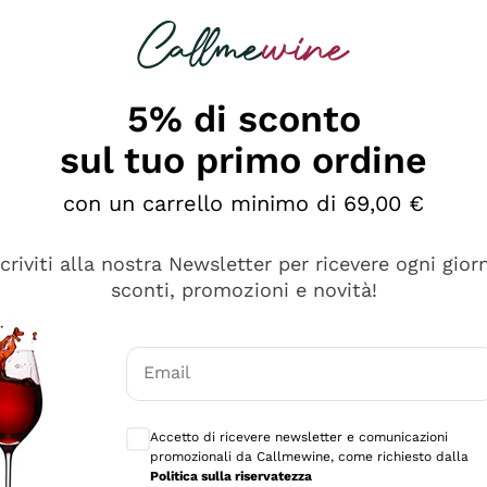
rcando
Champagne
Spumanti
Tutti i Vini
5% di sconto
sul tuo primo ordine
con un carrello minimo di 69,00 €
scriviti alla nostra Newsletter per ricevere ogni gior
sconti, promozioni e novità!
Email
Consensi opzionali per ricevere comunicaz
Accetto di ricevere newsletter e comunicazioni
promozionali da Callmewine, come richiesto dalla
tanti prodotti diversi e con un ampio range di prezzo. Le 
Politica sulla riservatezza