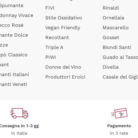
 Spumante
FIVI
Rinaldi
donnay Vivace
Stile Ossidativo
Ornellaia
ecco Rosé
Vegan Friendly
Mascarello
ante Dolce
Recoltant
Gosset
izze
Triple A
Biondi Santi
epò Classico
PIWI
Guado al Tass
mant
Donne del Vino
Divella
anti Italiani
Produttori Eroici
Casale del Gigl
anti Veneti
Consegna in 1-3 gg
Pagamento
in Italia
in 3 rate