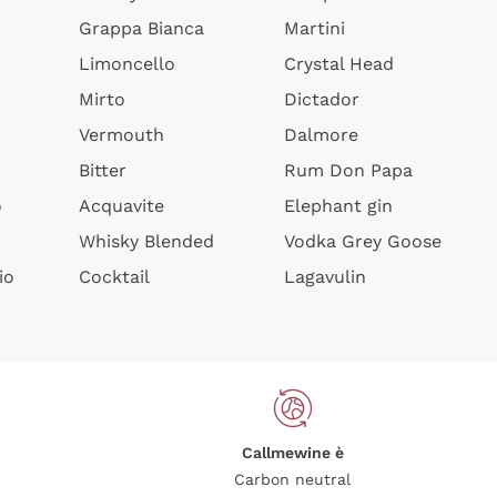
Grappa Bianca
Martini
Limoncello
Crystal Head
Mirto
Dictador
Vermouth
Dalmore
Bitter
Rum Don Papa
o
Acquavite
Elephant gin
Whisky Blended
Vodka Grey Goose
io
Cocktail
Lagavulin
Callmewine è
Carbon neutral