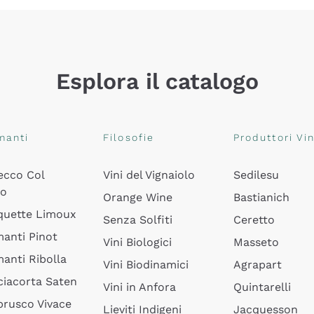
Esplora il catalogo
manti
Filosofie
Produttori Vin
ecco Col
Vini del Vignaiolo
Sedilesu
do
Orange Wine
Bastianich
quette Limoux
Senza Solfiti
Ceretto
anti Pinot
Vini Biologici
Masseto
anti Ribolla
Vini Biodinamici
Agrapart
ciacorta Saten
Vini in Anfora
Quintarelli
rusco Vivace
Lieviti Indigeni
Jacquesson