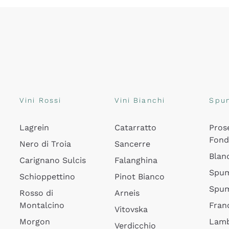
Vini Rossi
Vini Bianchi
Spu
Lagrein
Catarratto
Pros
Fon
Nero di Troia
Sancerre
Blan
Carignano Sulcis
Falanghina
Spum
Schioppettino
Pinot Bianco
Spum
Rosso di
Arneis
Montalcino
Fran
Vitovska
Morgon
Lamb
Verdicchio