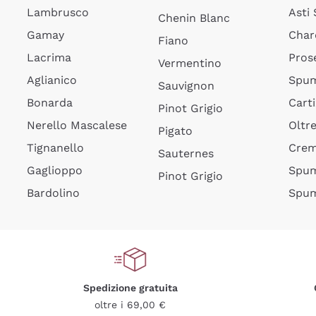
Lambrusco
Asti
Chenin Blanc
Gamay
Char
Fiano
Lacrima
Pros
Vermentino
Aglianico
Spum
Sauvignon
Bonarda
Cart
Pinot Grigio
Nerello Mascalese
Oltr
Pigato
Tignanello
Cre
Sauternes
Gaglioppo
Spum
Pinot Grigio
Bardolino
Spum
Spedizione gratuita
oltre i 69,00 €