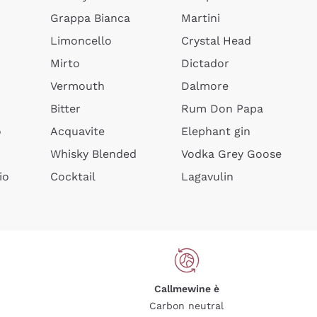
Grappa Bianca
Martini
Limoncello
Crystal Head
Mirto
Dictador
Vermouth
Dalmore
Bitter
Rum Don Papa
o
Acquavite
Elephant gin
Whisky Blended
Vodka Grey Goose
io
Cocktail
Lagavulin
Callmewine è
Carbon neutral