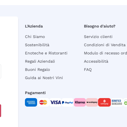
L'Azienda
Bisogno d'aiuto?
Chi Siamo
Servizio clienti
Sostenibilità
Condizioni di Vendita
Enoteche e Ristoranti
Modulo di recesso or
Regali Aziendali
Accessibilità
Buoni Regalo
FAQ
Guida ai Nostri Vini
Pagamenti