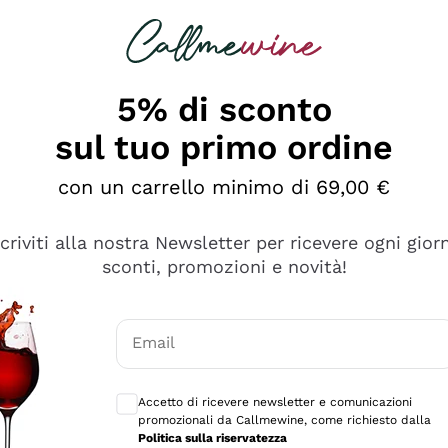
rcando
Champagne
Spumanti
Tutti i Vini
5% di sconto
sul tuo primo ordine
con un carrello minimo di 69,00 €
scriviti alla nostra Newsletter per ricevere ogni gior
sconti, promozioni e novità!
Email
Consensi opzionali per ricevere comunicaz
Accetto di ricevere newsletter e comunicazioni
promozionali da Callmewine, come richiesto dalla
tanti prodotti diversi e con un ampio range di prezzo. Le 
Politica sulla riservatezza