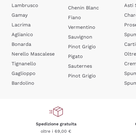
Lambrusco
Asti
Chenin Blanc
Gamay
Char
Fiano
Lacrima
Pros
Vermentino
Aglianico
Spum
Sauvignon
Bonarda
Cart
Pinot Grigio
Nerello Mascalese
Oltr
Pigato
Tignanello
Cre
Sauternes
Gaglioppo
Spum
Pinot Grigio
Bardolino
Spum
Spedizione gratuita
oltre i 69,00 €