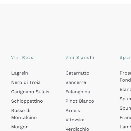
Vini Rossi
Vini Bianchi
Spu
Lagrein
Catarratto
Pros
Fon
Nero di Troia
Sancerre
Blan
Carignano Sulcis
Falanghina
Spum
Schioppettino
Pinot Bianco
Spum
Rosso di
Arneis
Montalcino
Fran
Vitovska
Morgon
Lamb
Verdicchio