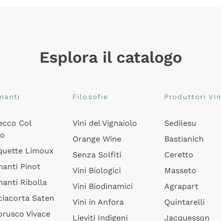
Esplora il catalogo
manti
Filosofie
Produttori Vin
ecco Col
Vini del Vignaiolo
Sedilesu
do
Orange Wine
Bastianich
quette Limoux
Senza Solfiti
Ceretto
anti Pinot
Vini Biologici
Masseto
anti Ribolla
Vini Biodinamici
Agrapart
ciacorta Saten
Vini in Anfora
Quintarelli
rusco Vivace
Lieviti Indigeni
Jacquesson