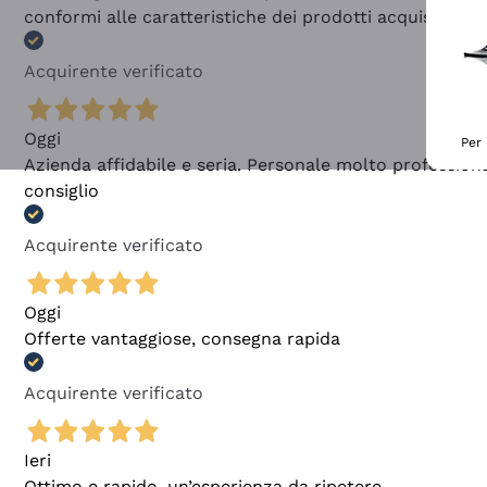
conformi alle caratteristiche dei prodotti acquistati
Acquirente verificato
Oggi
Per 
Azienda affidabile e seria. Personale molto profession
consiglio
Acquirente verificato
Oggi
Offerte vantaggiose, consegna rapida
Acquirente verificato
Ieri
Ottimo e rapido, un’esperienza da ripetere