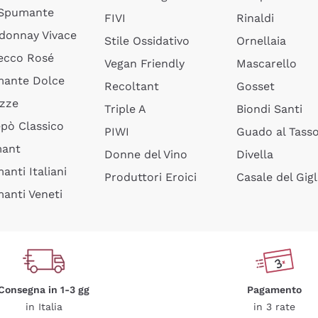
 Spumante
FIVI
Rinaldi
donnay Vivace
Stile Ossidativo
Ornellaia
ecco Rosé
Vegan Friendly
Mascarello
ante Dolce
Recoltant
Gosset
izze
Triple A
Biondi Santi
epò Classico
PIWI
Guado al Tass
mant
Donne del Vino
Divella
anti Italiani
Produttori Eroici
Casale del Gigl
anti Veneti
Consegna in 1-3 gg
Pagamento
in Italia
in 3 rate