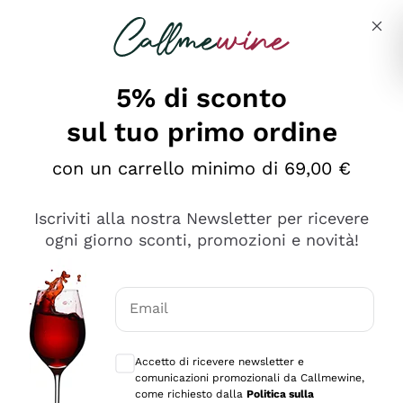
Salta al contenuto principale
Descrivi cosa stai cercando
5% di sconto
sul tuo primo ordine
Ottimo
con un carrello minimo di 69,00 €
4,5
/5
2.566
Iscriviti alla nostra Newsletter per ricevere
recensioni
ogni giorno sconti, promozioni e novità!
Le nostre recensioni a 4 e 5 stelle.
Clicca qui per leggerle tutte >
Email
Precedente
Successivo
Consensi opzionali per ricevere comunica
Accetto di ricevere newsletter e
Ieri
comunicazioni promozionali da Callmewine,
Ordine tutto ok, niente da dire a riguardo. Il sito in se
come richiesto dalla
Politica sulla