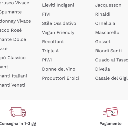
rusco Vivace
Lieviti Indigeni
Jacquesson
 Spumante
FIVI
Rinaldi
donnay Vivace
Stile Ossidativo
Ornellaia
ecco Rosé
Vegan Friendly
Mascarello
ante Dolce
Recoltant
Gosset
izze
Triple A
Biondi Santi
epò Classico
PIWI
Guado al Tass
mant
Donne del Vino
Divella
anti Italiani
Produttori Eroici
Casale del Gigl
anti Veneti
Consegna in 1-3 gg
Pagamento