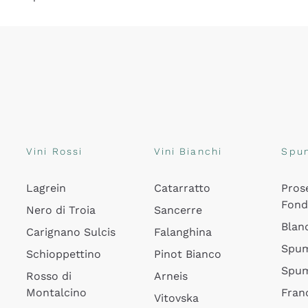
Vini Rossi
Vini Bianchi
Spu
Lagrein
Catarratto
Pros
Fon
Nero di Troia
Sancerre
Blan
Carignano Sulcis
Falanghina
Spum
Schioppettino
Pinot Bianco
Spum
Rosso di
Arneis
Montalcino
Fran
Vitovska