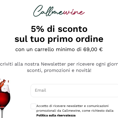
rcando
Champagne
Spumanti
Tutti i Vini
5% di sconto
sul tuo primo ordine
con un carrello minimo di 69,00 €
scriviti alla nostra Newsletter per ricevere ogni gior
sconti, promozioni e novità!
Email
Consensi opzionali per ricevere comunicaz
Accetto di ricevere newsletter e comunicazioni
promozionali da Callmewine, come richiesto dalla
se non è male ma secondo me ci sono alternative che hanno p
Politica sulla riservatezza