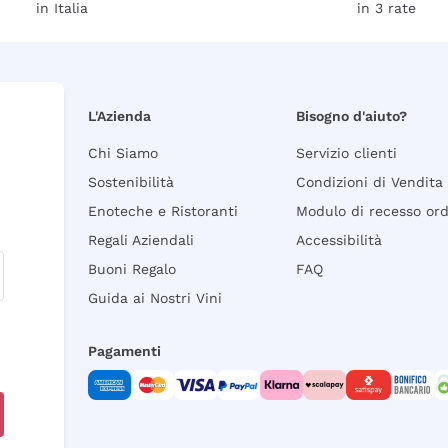
in Italia
in 3 rate
L'Azienda
Bisogno d'aiuto?
Chi Siamo
Servizio clienti
Sostenibilità
Condizioni di Vendita
Enoteche e Ristoranti
Modulo di recesso or
Regali Aziendali
Accessibilità
Buoni Regalo
FAQ
Guida ai Nostri Vini
Pagamenti