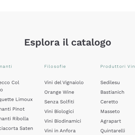
Esplora il catalogo
manti
Filosofie
Produttori Vin
ecco Col
Vini del Vignaiolo
Sedilesu
do
Orange Wine
Bastianich
quette Limoux
Senza Solfiti
Ceretto
anti Pinot
Vini Biologici
Masseto
anti Ribolla
Vini Biodinamici
Agrapart
ciacorta Saten
Vini in Anfora
Quintarelli