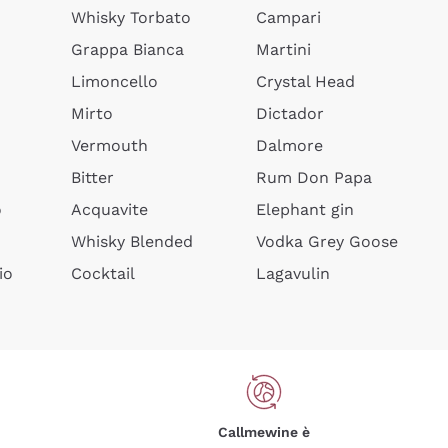
Whisky Torbato
Campari
Grappa Bianca
Martini
Limoncello
Crystal Head
Mirto
Dictador
Vermouth
Dalmore
Bitter
Rum Don Papa
o
Acquavite
Elephant gin
Whisky Blended
Vodka Grey Goose
io
Cocktail
Lagavulin
Callmewine è