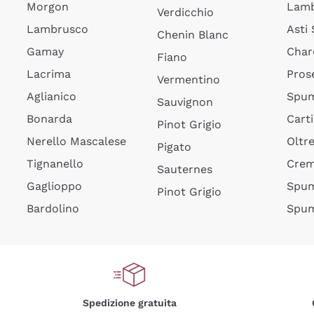
Morgon
Lamb
Verdicchio
Lambrusco
Asti
Chenin Blanc
Gamay
Char
Fiano
Lacrima
Pros
Vermentino
Aglianico
Spum
Sauvignon
Bonarda
Cart
Pinot Grigio
Nerello Mascalese
Oltr
Pigato
Tignanello
Cre
Sauternes
Gaglioppo
Spum
Pinot Grigio
Bardolino
Spum
Spedizione gratuita