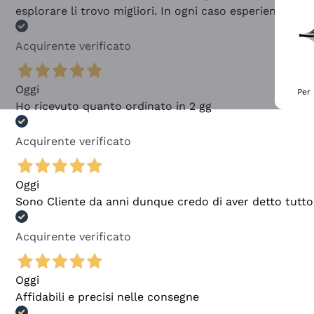
esplorare li trovo migliori. In ogni caso esperienza buo
Acquirente verificato
Oggi
Per 
Ho ricevuto quanto ordinato in 2 gg
Acquirente verificato
Oggi
Sono Cliente da anni dunque credo di aver detto tutto
Acquirente verificato
Oggi
Affidabili e precisi nelle consegne