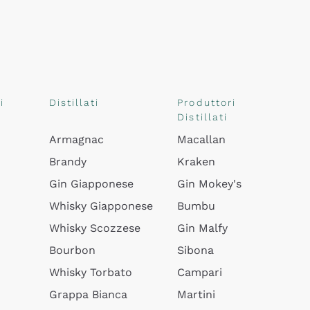
i
Distillati
Produttori
Distillati
Armagnac
Macallan
Brandy
Kraken
Gin Giapponese
Gin Mokey's
Whisky Giapponese
Bumbu
Whisky Scozzese
Gin Malfy
Bourbon
Sibona
Whisky Torbato
Campari
Grappa Bianca
Martini