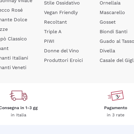
donnay Vivace
Stile Ossidativo
Ornellaia
ecco Rosé
Vegan Friendly
Mascarello
ante Dolce
Recoltant
Gosset
izze
Triple A
Biondi Santi
epò Classico
PIWI
Guado al Tass
mant
Donne del Vino
Divella
anti Italiani
Produttori Eroici
Casale del Gigl
anti Veneti
Consegna in 1-3 gg
Pagamento
in Italia
in 3 rate