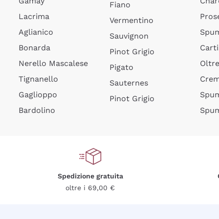
Gamay
Char
Fiano
Lacrima
Pros
Vermentino
Aglianico
Spum
Sauvignon
Bonarda
Cart
Pinot Grigio
Nerello Mascalese
Oltr
Pigato
Tignanello
Cre
Sauternes
Gaglioppo
Spum
Pinot Grigio
Bardolino
Spum
Spedizione gratuita
oltre i 69,00 €