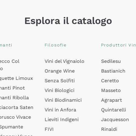
Esplora il catalogo
manti
Filosofie
Produttori Vin
ecco Col
Vini del Vignaiolo
Sedilesu
do
Orange Wine
Bastianich
quette Limoux
Senza Solfiti
Ceretto
anti Pinot
Vini Biologici
Masseto
anti Ribolla
Vini Biodinamici
Agrapart
ciacorta Saten
Vini in Anfora
Quintarelli
rusco Vivace
Lieviti Indigeni
Jacquesson
 Spumante
FIVI
Rinaldi