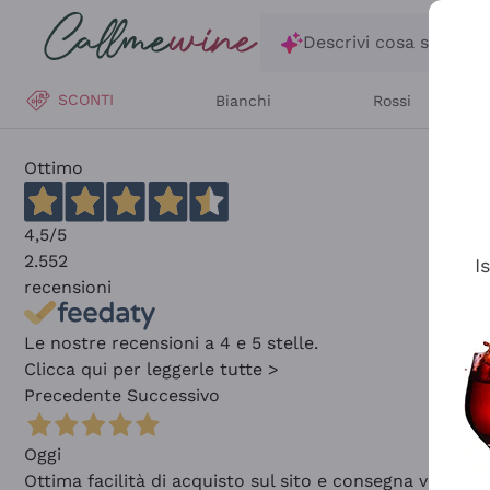
Salta al contenuto principale
Descrivi cosa stai ce
SCONTI
Bianchi
Rossi
Ottimo
4,5
/5
2.552
I
recensioni
Le nostre recensioni a 4 e 5 stelle.
Clicca qui per leggerle tutte >
Precedente
Successivo
Oggi
Ottima facilità di acquisto sul sito e consegna velocis