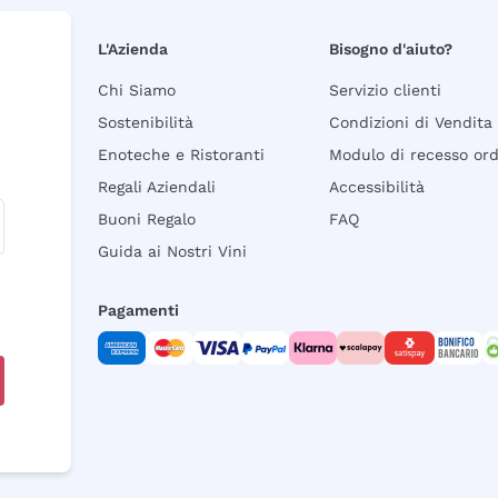
L'Azienda
Bisogno d'aiuto?
Chi Siamo
Servizio clienti
Sostenibilità
Condizioni di Vendita
Enoteche e Ristoranti
Modulo di recesso or
Regali Aziendali
Accessibilità
Buoni Regalo
FAQ
Guida ai Nostri Vini
Pagamenti