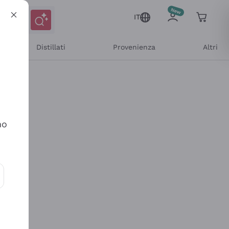
IT
Distillati
Provenienza
Altri
no
ioni e offerte personalizzate