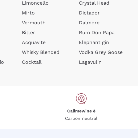
Limoncello
Crystal Head
Mirto
Dictador
Vermouth
Dalmore
Bitter
Rum Don Papa
o
Acquavite
Elephant gin
Whisky Blended
Vodka Grey Goose
io
Cocktail
Lagavulin
Callmewine è
Carbon neutral