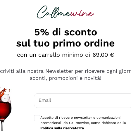
rcando
Champagne
Spumanti
Tutti i Vini
5% di sconto
sul tuo primo ordine
con un carrello minimo di 69,00 €
scriviti alla nostra Newsletter per ricevere ogni gior
sconti, promozioni e novità!
Email
Consensi opzionali per ricevere comunicaz
Accetto di ricevere newsletter e comunicazioni
promozionali da Callmewine, come richiesto dalla
sima
Politica sulla riservatezza