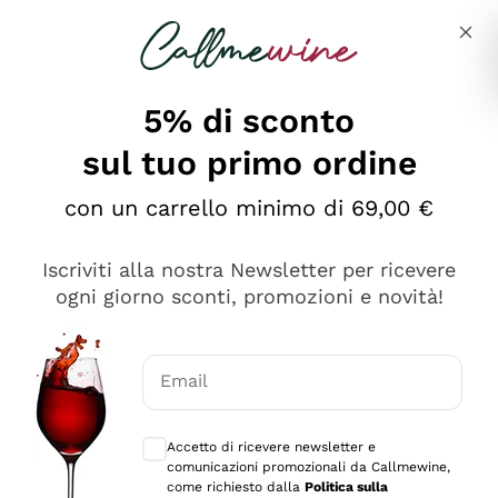
Salta al contenuto principale
Descrivi cosa stai cercando
5% di sconto
sul tuo primo ordine
Ottimo
con un carrello minimo di 69,00 €
4,5
/5
2.561
Iscriviti alla nostra Newsletter per ricevere
recensioni
ogni giorno sconti, promozioni e novità!
Le nostre recensioni a 4 e 5 stelle.
Clicca qui per leggerle tutte >
Email
Precedente
Successivo
Consensi opzionali per ricevere comunica
Accetto di ricevere newsletter e
Oggi
comunicazioni promozionali da Callmewine,
Acquisto semplice nelle modalità, gestito con rapidità e
come richiesto dalla
Politica sulla