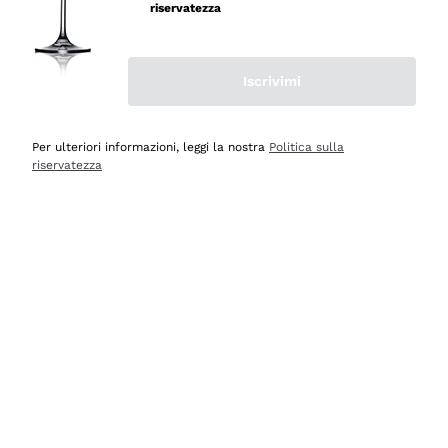
professionalità
riservatezza
Acquirente verificato
Iscrivimi
Oggi
Seri affidabili
Per ulteriori informazioni, leggi la nostra
Politica sulla
riservatezza
Acquirente verificato
Ieri
Il catalogo offre moltissime possibilità di scelta tra tanti
prodotti diversi e con un ampio range di prezzo. Le
indicazioni dei consulenti sono estremamente chiare e
conformi alle caratteristiche dei prodotti acquistati
Acquirente verificato