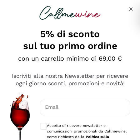
Salta al contenuto principale
Descrivi cosa stai cercando
5% di sconto
sul tuo primo ordine
Ottimo
con un carrello minimo di 69,00 €
4,5
/5
2.566
Iscriviti alla nostra Newsletter per ricevere
recensioni
ogni giorno sconti, promozioni e novità!
Le nostre recensioni a 4 e 5 stelle.
Clicca qui per leggerle tutte >
Email
Precedente
Successivo
Consensi opzionali per ricevere comunica
Accetto di ricevere newsletter e
Oggi
comunicazioni promozionali da Callmewine,
Ordine tutto ok, niente da dire a riguardo. Il sito in se
come richiesto dalla
Politica sulla