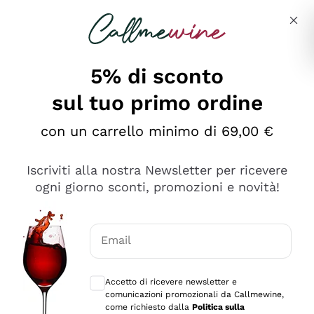
Salta al contenuto principale
Descrivi cosa stai cercando
5% di sconto
sul tuo primo ordine
Ottimo
con un carrello minimo di 69,00 €
4,5
/5
2.559
Iscriviti alla nostra Newsletter per ricevere
recensioni
ogni giorno sconti, promozioni e novità!
Le nostre recensioni a 4 e 5 stelle.
Clicca qui per leggerle tutte >
Email
Precedente
Successivo
Consensi opzionali per ricevere comunica
Accetto di ricevere newsletter e
Oggi
comunicazioni promozionali da Callmewine,
Il catalogo offre moltissime possibilità di scelta tra tanti
come richiesto dalla
Politica sulla