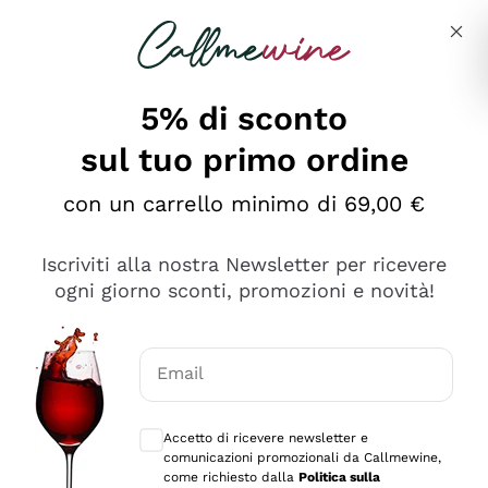
Salta al contenuto principale
Descrivi cosa stai cercando
5% di sconto
sul tuo primo ordine
Ottimo
con un carrello minimo di 69,00 €
4,5
/5
2.552
Iscriviti alla nostra Newsletter per ricevere
recensioni
ogni giorno sconti, promozioni e novità!
Le nostre recensioni a 4 e 5 stelle.
Clicca qui per leggerle tutte >
Email
Precedente
Successivo
Consensi opzionali per ricevere comunica
Accetto di ricevere newsletter e
Oggi
comunicazioni promozionali da Callmewine,
Ottima facilità di acquisto sul sito e consegna
come richiesto dalla
Politica sulla