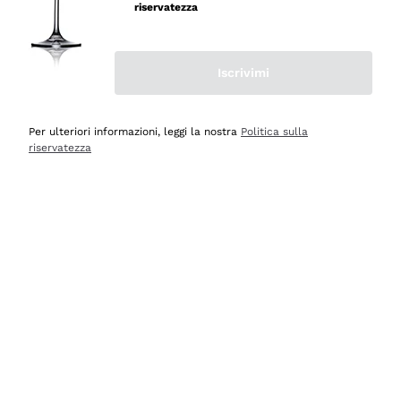
velocissima
riservatezza
Acquirente verificato
Iscrivimi
Ieri
Perfetti e attenti al cliente
Per ulteriori informazioni, leggi la nostra
Politica sulla
riservatezza
Acquirente verificato
Ieri
Semplice nell'uso, puntuali e veloci.
Acquirente verificato
Ieri
Ottima come sempre!