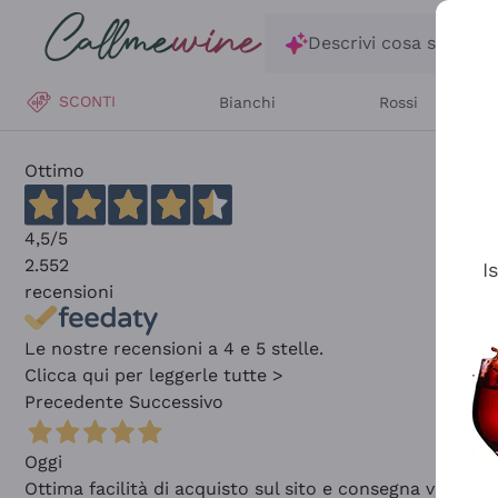
Salta al contenuto principale
Descrivi cosa stai ce
SCONTI
Bianchi
Rossi
Ottimo
4,5
/5
2.552
I
recensioni
Le nostre recensioni a 4 e 5 stelle.
Clicca qui per leggerle tutte >
Precedente
Successivo
Oggi
Ottima facilità di acquisto sul sito e consegna velocis