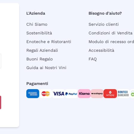
L'Azienda
Bisogno d'aiuto?
Chi Siamo
Servizio clienti
Sostenibilità
Condizioni di Vendita
Enoteche e Ristoranti
Modulo di recesso or
Regali Aziendali
Accessibilità
Buoni Regalo
FAQ
Guida ai Nostri Vini
Pagamenti