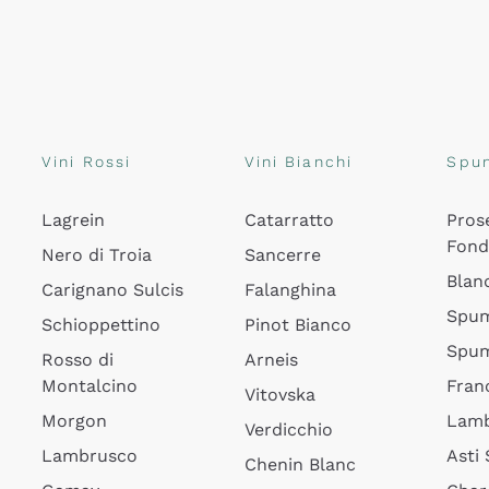
Vini Rossi
Vini Bianchi
Spu
Lagrein
Catarratto
Pros
Fon
Nero di Troia
Sancerre
Blan
Carignano Sulcis
Falanghina
Spum
Schioppettino
Pinot Bianco
Spum
Rosso di
Arneis
Montalcino
Fran
Vitovska
Morgon
Lamb
Verdicchio
Lambrusco
Asti
Chenin Blanc