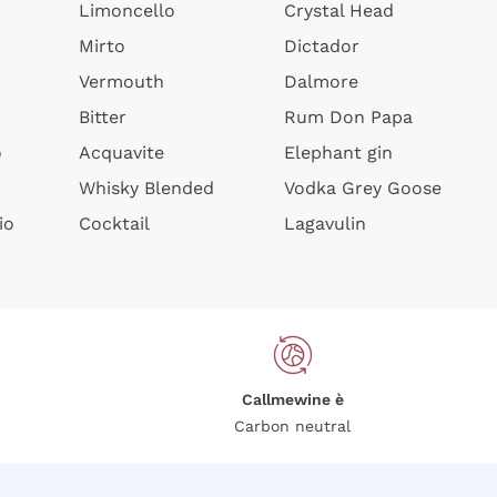
Limoncello
Crystal Head
Mirto
Dictador
Vermouth
Dalmore
Bitter
Rum Don Papa
o
Acquavite
Elephant gin
Whisky Blended
Vodka Grey Goose
io
Cocktail
Lagavulin
Callmewine è
Carbon neutral