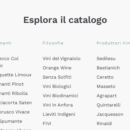
Esplora il catalogo
manti
Filosofie
Produttori Vin
ecco Col
Vini del Vignaiolo
Sedilesu
do
Orange Wine
Bastianich
quette Limoux
Senza Solfiti
Ceretto
anti Pinot
Vini Biologici
Masseto
anti Ribolla
Vini Biodinamici
Agrapart
ciacorta Saten
Vini in Anfora
Quintarelli
rusco Vivace
Lieviti Indigeni
Jacquesson
 Spumante
FIVI
Rinaldi