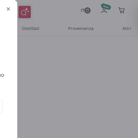
IT
Distillati
Provenienza
Altri
no
ioni e offerte personalizzate