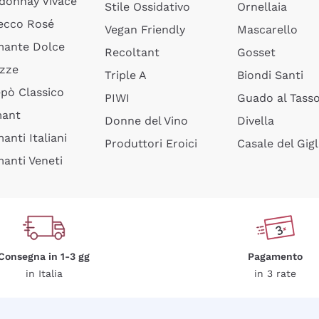
donnay Vivace
Stile Ossidativo
Ornellaia
ecco Rosé
Vegan Friendly
Mascarello
ante Dolce
Recoltant
Gosset
izze
Triple A
Biondi Santi
epò Classico
PIWI
Guado al Tass
mant
Donne del Vino
Divella
anti Italiani
Produttori Eroici
Casale del Gigl
anti Veneti
Consegna in 1-3 gg
Pagamento
in Italia
in 3 rate