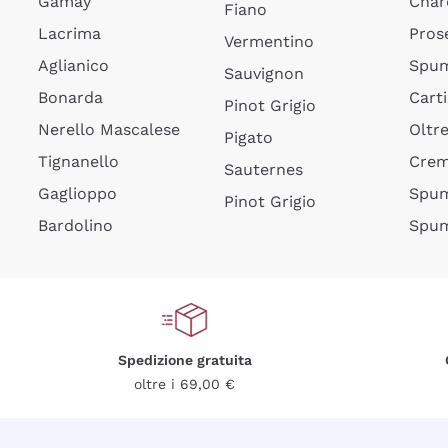
Gamay
Char
Fiano
Lacrima
Pros
Vermentino
Aglianico
Spum
Sauvignon
Bonarda
Cart
Pinot Grigio
Nerello Mascalese
Oltr
Pigato
Tignanello
Cre
Sauternes
Gaglioppo
Spum
Pinot Grigio
Bardolino
Spum
Spedizione gratuita
oltre i 69,00 €