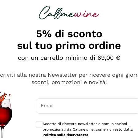
rcando
Champagne
Spumanti
Tutti i Vini
5% di sconto
sul tuo primo ordine
con un carrello minimo di 69,00 €
scriviti alla nostra Newsletter per ricevere ogni gior
sconti, promozioni e novità!
Email
Consensi opzionali per ricevere comunicaz
Accetto di ricevere newsletter e comunicazioni
promozionali da Callmewine, come richiesto dalla
sima
Politica sulla riservatezza