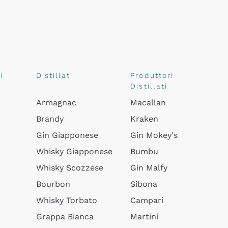
i
Distillati
Produttori
Distillati
Armagnac
Macallan
Brandy
Kraken
Gin Giapponese
Gin Mokey's
Whisky Giapponese
Bumbu
Whisky Scozzese
Gin Malfy
Bourbon
Sibona
Whisky Torbato
Campari
Grappa Bianca
Martini