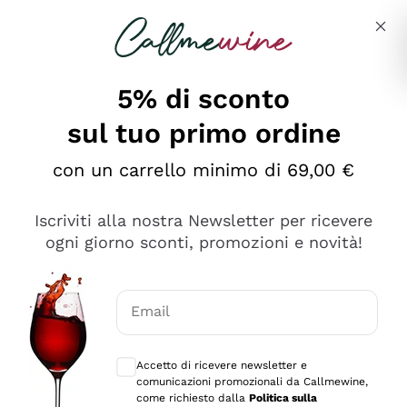
Salta al contenuto principale
Descrivi cosa stai cercando
5% di sconto
sul tuo primo ordine
con un carrello minimo di 69,00 €
Esplora il catalogo
Iscriviti alla nostra Newsletter per ricevere
ogni giorno sconti, promozioni e novità!
Vini Rossi
Lagrein
Vini Bianchi
Email
Nero di Troia
Consensi opzionali per ricevere comunica
Catarratto
Spumanti
Carignano Sulcis
Accetto di ricevere newsletter e
Sancerre
comunicazioni promozionali da Callmewine,
Schioppettino
Prosecco Col Fondo
Filosofie
come richiesto dalla
Politica sulla
Falanghina