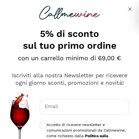
Salta al contenuto principale
Descrivi cosa stai cercando
5% di sconto
sul tuo primo ordine
Ottimo
con un carrello minimo di 69,00 €
4,5
/5
2.566
Iscriviti alla nostra Newsletter per ricevere
recensioni
ogni giorno sconti, promozioni e novità!
Le nostre recensioni a 4 e 5 stelle.
Clicca qui per leggerle tutte >
Email
Precedente
Successivo
Consensi opzionali per ricevere comunica
Accetto di ricevere newsletter e
Ieri
comunicazioni promozionali da Callmewine,
Ordine tutto ok, niente da dire a riguardo. Il sito in se
come richiesto dalla
Politica sulla