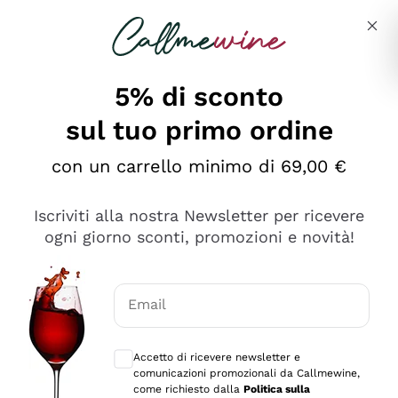
Salta al contenuto principale
Descrivi cosa stai cercando
5% di sconto
sul tuo primo ordine
Ottimo
con un carrello minimo di 69,00 €
4,5
/5
2.566
Iscriviti alla nostra Newsletter per ricevere
recensioni
ogni giorno sconti, promozioni e novità!
Le nostre recensioni a 4 e 5 stelle.
Clicca qui per leggerle tutte >
Email
Precedente
Successivo
Consensi opzionali per ricevere comunica
Accetto di ricevere newsletter e
Oggi
comunicazioni promozionali da Callmewine,
Ordine tutto ok, niente da dire a riguardo. Il sito in se
come richiesto dalla
Politica sulla