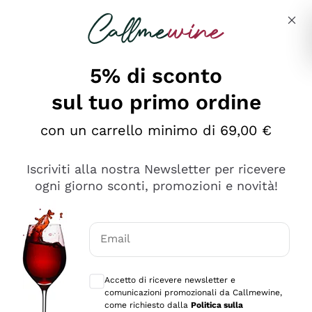
Salta al contenuto principale
Descrivi cosa stai cercando
5% di sconto
sul tuo primo ordine
Ottimo
con un carrello minimo di 69,00 €
4,5
/5
2.559
Iscriviti alla nostra Newsletter per ricevere
recensioni
ogni giorno sconti, promozioni e novità!
Le nostre recensioni a 4 e 5 stelle.
Clicca qui per leggerle tutte >
Email
Precedente
Successivo
Consensi opzionali per ricevere comunica
Accetto di ricevere newsletter e
Oggi
comunicazioni promozionali da Callmewine,
Il catalogo offre moltissime possibilità di scelta tra tanti
come richiesto dalla
Politica sulla