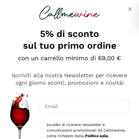
Salta al contenuto principale
Descrivi cosa stai cercando
5% di sconto
sul tuo primo ordine
Ottimo
con un carrello minimo di 69,00 €
4,5
/5
2.561
Iscriviti alla nostra Newsletter per ricevere
recensioni
ogni giorno sconti, promozioni e novità!
Le nostre recensioni a 4 e 5 stelle.
Clicca qui per leggerle tutte >
Email
Precedente
Successivo
Consensi opzionali per ricevere comunica
Accetto di ricevere newsletter e
Oggi
comunicazioni promozionali da Callmewine,
Acquisto semplice nelle modalità, gestito con rapidità e
come richiesto dalla
Politica sulla