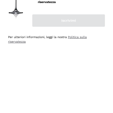
professionalità
riservatezza
Acquirente verificato
Iscrivimi
Oggi
Seri affidabili
Per ulteriori informazioni, leggi la nostra
Politica sulla
riservatezza
Acquirente verificato
Ieri
Il catalogo offre moltissime possibilità di scelta tra tanti
prodotti diversi e con un ampio range di prezzo. Le
indicazioni dei consulenti sono estremamente chiare e
conformi alle caratteristiche dei prodotti acquistati
Acquirente verificato