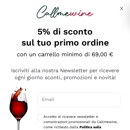
Salta al contenuto principale
Descrivi cosa stai cercando
5% di sconto
sul tuo primo ordine
Ottimo
con un carrello minimo di 69,00 €
4,5
/5
2.566
Iscriviti alla nostra Newsletter per ricevere
recensioni
ogni giorno sconti, promozioni e novità!
Le nostre recensioni a 4 e 5 stelle.
Clicca qui per leggerle tutte >
Email
Precedente
Successivo
Consensi opzionali per ricevere comunica
Accetto di ricevere newsletter e
Ieri
comunicazioni promozionali da Callmewine,
Ordine tutto ok, niente da dire a riguardo. Il sito in se
come richiesto dalla
Politica sulla