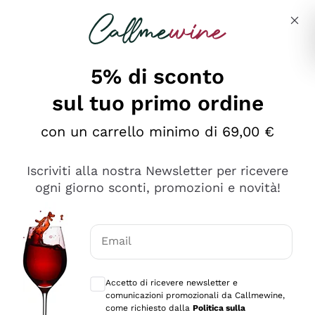
Salta al contenuto principale
Descrivi cosa stai cercando
5% di sconto
sul tuo primo ordine
Ottimo
con un carrello minimo di 69,00 €
4,5
/5
2.567
Iscriviti alla nostra Newsletter per ricevere
recensioni
ogni giorno sconti, promozioni e novità!
Le nostre recensioni a 4 e 5 stelle.
Clicca qui per leggerle tutte >
Email
Precedente
Successivo
Consensi opzionali per ricevere comunica
Accetto di ricevere newsletter e
Oggi
comunicazioni promozionali da Callmewine,
Ottimo servizio!
come richiesto dalla
Politica sulla