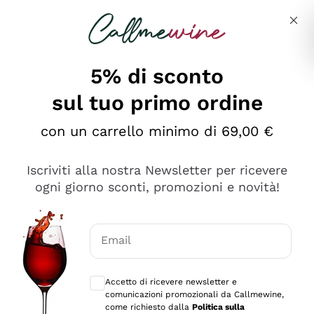
Salta al contenuto principale
Descrivi cosa stai cercando
5% di sconto
sul tuo primo ordine
Ottimo
con un carrello minimo di 69,00 €
4,5
/5
2.551
Iscriviti alla nostra Newsletter per ricevere
recensioni
ogni giorno sconti, promozioni e novità!
Le nostre recensioni a 4 e 5 stelle.
Clicca qui per leggerle tutte >
Email
Precedente
Successivo
Consensi opzionali per ricevere comunica
Accetto di ricevere newsletter e
Oggi
comunicazioni promozionali da Callmewine,
Perfetti e attenti al cliente
come richiesto dalla
Politica sulla