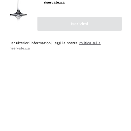
professionalità
riservatezza
Acquirente verificato
Iscrivimi
Ieri
Seri affidabili
Per ulteriori informazioni, leggi la nostra
Politica sulla
riservatezza
Acquirente verificato
Ieri
Il catalogo offre moltissime possibilità di scelta tra tanti
prodotti diversi e con un ampio range di prezzo. Le
indicazioni dei consulenti sono estremamente chiare e
conformi alle caratteristiche dei prodotti acquistati
Acquirente verificato