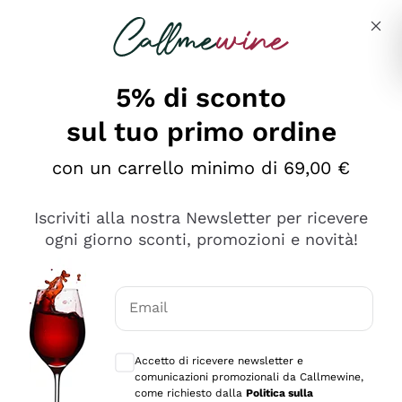
Salta al contenuto principale
Descrivi cosa stai cercando
5% di sconto
sul tuo primo ordine
Ottimo
con un carrello minimo di 69,00 €
4,5
/5
2.561
Iscriviti alla nostra Newsletter per ricevere
recensioni
ogni giorno sconti, promozioni e novità!
Le nostre recensioni a 4 e 5 stelle.
Clicca qui per leggerle tutte >
Email
Precedente
Successivo
Consensi opzionali per ricevere comunica
Accetto di ricevere newsletter e
Oggi
comunicazioni promozionali da Callmewine,
Acquisto semplice nelle modalità, gestito con rapidità e
come richiesto dalla
Politica sulla