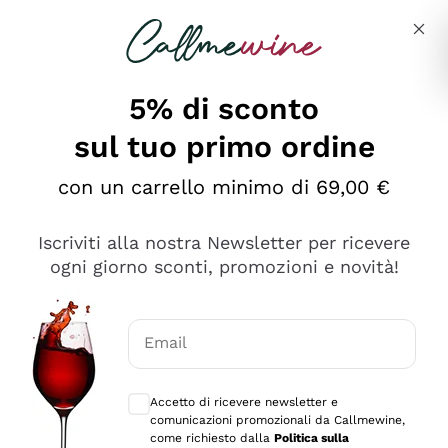
Salta al contenuto principale
Descrivi cosa stai cercando
5% di sconto
sul tuo primo ordine
Ottimo
con un carrello minimo di 69,00 €
4,5
/5
2.559
Iscriviti alla nostra Newsletter per ricevere
recensioni
ogni giorno sconti, promozioni e novità!
Le nostre recensioni a 4 e 5 stelle.
Clicca qui per leggerle tutte >
Email
Precedente
Successivo
Consensi opzionali per ricevere comunica
Accetto di ricevere newsletter e
Oggi
comunicazioni promozionali da Callmewine,
Il catalogo offre moltissime possibilità di scelta tra tanti
come richiesto dalla
Politica sulla