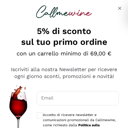
Salta al contenuto principale
Descrivi cosa stai cercando
5% di sconto
sul tuo primo ordine
Ottimo
con un carrello minimo di 69,00 €
4,5
/5
2.566
Iscriviti alla nostra Newsletter per ricevere
recensioni
ogni giorno sconti, promozioni e novità!
Le nostre recensioni a 4 e 5 stelle.
Clicca qui per leggerle tutte >
Email
Precedente
Successivo
Consensi opzionali per ricevere comunica
Accetto di ricevere newsletter e
Ieri
comunicazioni promozionali da Callmewine,
Ordine tutto ok, niente da dire a riguardo. Il sito in se
come richiesto dalla
Politica sulla