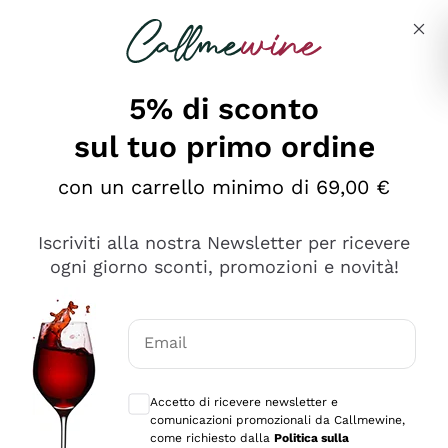
Salta al contenuto principale
Descrivi cosa stai cercando
5% di sconto
sul tuo primo ordine
con un carrello minimo di 69,00 €
Esplora il catalogo
Iscriviti alla nostra Newsletter per ricevere
ogni giorno sconti, promozioni e novità!
Vini Rossi
Lagrein
Vini Bianchi
Email
Nero di Troia
Consensi opzionali per ricevere comunica
Catarratto
Spumanti
Carignano Sulcis
Accetto di ricevere newsletter e
Sancerre
comunicazioni promozionali da Callmewine,
Schioppettino
Prosecco Col Fondo
Filosofie
come richiesto dalla
Politica sulla
Falanghina