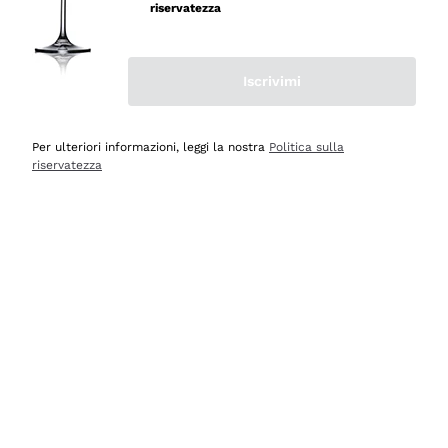
velocissima
riservatezza
Acquirente verificato
Iscrivimi
Ieri
Perfetti e attenti al cliente
Per ulteriori informazioni, leggi la nostra
Politica sulla
riservatezza
Acquirente verificato
Ieri
Semplice nell'uso, puntuali e veloci.
Acquirente verificato
Ieri
Ottima come sempre!