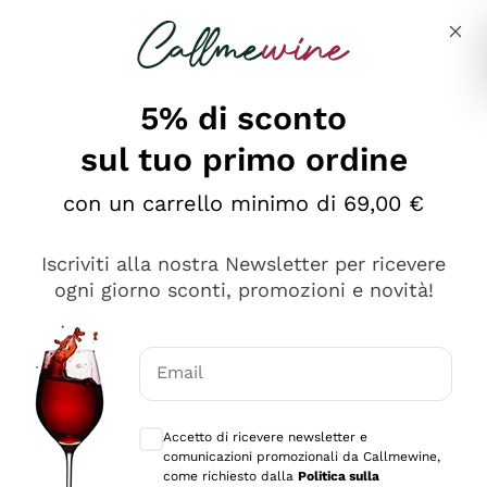
Salta al contenuto principale
Descrivi cosa stai cercando
5% di sconto
sul tuo primo ordine
Ottimo
con un carrello minimo di 69,00 €
4,5
/5
2.552
Iscriviti alla nostra Newsletter per ricevere
recensioni
ogni giorno sconti, promozioni e novità!
Le nostre recensioni a 4 e 5 stelle.
Clicca qui per leggerle tutte >
Email
Precedente
Successivo
Consensi opzionali per ricevere comunica
Accetto di ricevere newsletter e
Oggi
comunicazioni promozionali da Callmewine,
Ottima facilità di acquisto sul sito e consegna
come richiesto dalla
Politica sulla