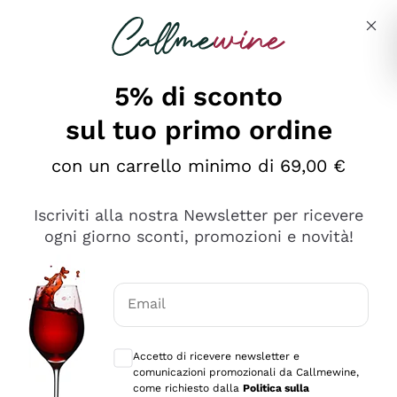
Salta al contenuto principale
Descrivi cosa stai cercando
5% di sconto
sul tuo primo ordine
Ottimo
con un carrello minimo di 69,00 €
4,5
/5
2.566
Iscriviti alla nostra Newsletter per ricevere
recensioni
ogni giorno sconti, promozioni e novità!
Le nostre recensioni a 4 e 5 stelle.
Clicca qui per leggerle tutte >
Email
Precedente
Successivo
Consensi opzionali per ricevere comunica
Accetto di ricevere newsletter e
Oggi
comunicazioni promozionali da Callmewine,
Ordine tutto ok, niente da dire a riguardo. Il sito in se
come richiesto dalla
Politica sulla