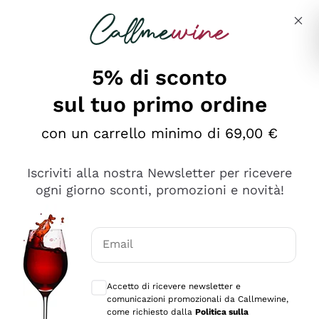
Salta al contenuto principale
Descrivi cosa stai cercando
5% di sconto
sul tuo primo ordine
Ottimo
con un carrello minimo di 69,00 €
4,5
/5
2.566
Iscriviti alla nostra Newsletter per ricevere
recensioni
ogni giorno sconti, promozioni e novità!
Le nostre recensioni a 4 e 5 stelle.
Clicca qui per leggerle tutte >
Email
Precedente
Successivo
Consensi opzionali per ricevere comunica
Accetto di ricevere newsletter e
Oggi
comunicazioni promozionali da Callmewine,
Ordine tutto ok, niente da dire a riguardo. Il sito in se
come richiesto dalla
Politica sulla