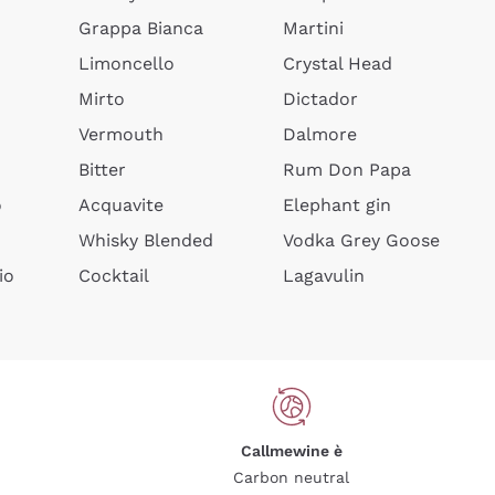
Grappa Bianca
Martini
Limoncello
Crystal Head
Mirto
Dictador
Vermouth
Dalmore
Bitter
Rum Don Papa
o
Acquavite
Elephant gin
Whisky Blended
Vodka Grey Goose
io
Cocktail
Lagavulin
Callmewine è
Carbon neutral