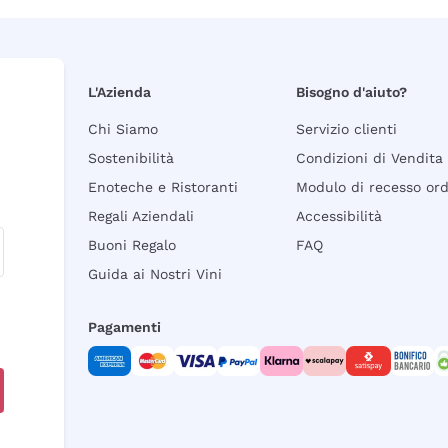
L'Azienda
Bisogno d'aiuto?
Chi Siamo
Servizio clienti
Sostenibilità
Condizioni di Vendita
Enoteche e Ristoranti
Modulo di recesso or
Regali Aziendali
Accessibilità
Buoni Regalo
FAQ
Guida ai Nostri Vini
Pagamenti