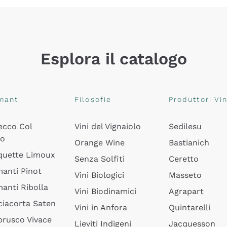
Esplora il catalogo
manti
Filosofie
Produttori Vin
ecco Col
Vini del Vignaiolo
Sedilesu
do
Orange Wine
Bastianich
quette Limoux
Senza Solfiti
Ceretto
anti Pinot
Vini Biologici
Masseto
anti Ribolla
Vini Biodinamici
Agrapart
ciacorta Saten
Vini in Anfora
Quintarelli
rusco Vivace
Lieviti Indigeni
Jacquesson