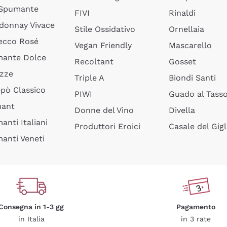
 Spumante
FIVI
Rinaldi
donnay Vivace
Stile Ossidativo
Ornellaia
ecco Rosé
Vegan Friendly
Mascarello
ante Dolce
Recoltant
Gosset
izze
Triple A
Biondi Santi
epò Classico
PIWI
Guado al Tass
mant
Donne del Vino
Divella
anti Italiani
Produttori Eroici
Casale del Gigl
anti Veneti
Consegna in 1-3 gg
Pagamento
in Italia
in 3 rate