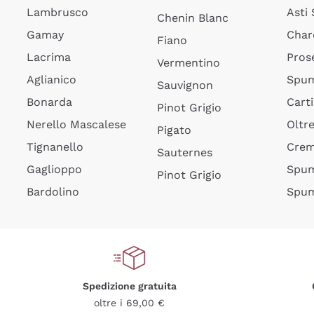
Lambrusco
Asti
Chenin Blanc
Gamay
Char
Fiano
Lacrima
Pros
Vermentino
Aglianico
Spum
Sauvignon
Bonarda
Cart
Pinot Grigio
Nerello Mascalese
Oltr
Pigato
Tignanello
Cre
Sauternes
Gaglioppo
Spum
Pinot Grigio
Bardolino
Spum
Spedizione gratuita
oltre i 69,00 €