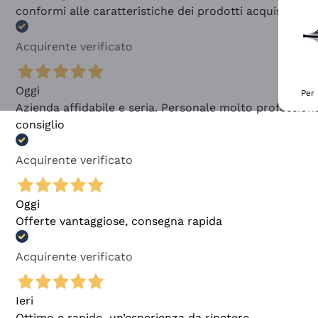
conformi alle caratteristiche dei prodotti acquistati
Acquirente verificato
Oggi
Per 
Azienda affidabile e seria. Personale molto profession
consiglio
Acquirente verificato
Oggi
Offerte vantaggiose, consegna rapida
Acquirente verificato
Ieri
Ottimo e rapido, un’esperienza da ripetere