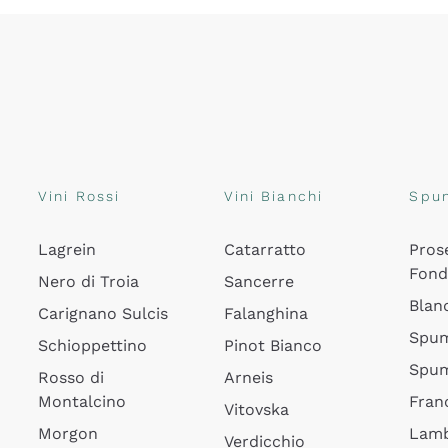
Vini Rossi
Vini Bianchi
Spu
Lagrein
Catarratto
Pros
Fon
Nero di Troia
Sancerre
Blan
Carignano Sulcis
Falanghina
Spum
Schioppettino
Pinot Bianco
Spum
Rosso di
Arneis
Montalcino
Fran
Vitovska
Morgon
Lamb
Verdicchio