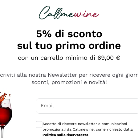
rcando
Champagne
Spumanti
Tutti i Vini
5% di sconto
sul tuo primo ordine
con un carrello minimo di 69,00 €
scriviti alla nostra Newsletter per ricevere ogni gior
sconti, promozioni e novità!
Email
Consensi opzionali per ricevere comunicaz
Accetto di ricevere newsletter e comunicazioni
promozionali da Callmewine, come richiesto dalla
tanti prodotti diversi e con un ampio range di prezzo. Le 
Politica sulla riservatezza