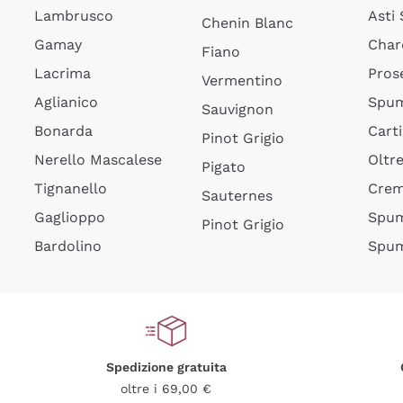
Lambrusco
Asti
Chenin Blanc
Gamay
Char
Fiano
Lacrima
Pros
Vermentino
Aglianico
Spum
Sauvignon
Bonarda
Cart
Pinot Grigio
Nerello Mascalese
Oltr
Pigato
Tignanello
Cre
Sauternes
Gaglioppo
Spum
Pinot Grigio
Bardolino
Spum
Spedizione gratuita
oltre i 69,00 €