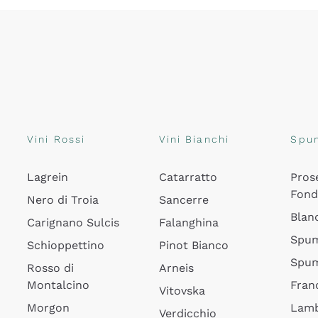
Vini Rossi
Vini Bianchi
Spu
Lagrein
Catarratto
Pros
Fon
Nero di Troia
Sancerre
Blan
Carignano Sulcis
Falanghina
Spum
Schioppettino
Pinot Bianco
Spum
Rosso di
Arneis
Montalcino
Fran
Vitovska
Morgon
Lamb
Verdicchio