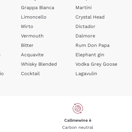
Grappa Bianca
Martini
Limoncello
Crystal Head
Mirto
Dictador
Vermouth
Dalmore
Bitter
Rum Don Papa
o
Acquavite
Elephant gin
Whisky Blended
Vodka Grey Goose
io
Cocktail
Lagavulin
Callmewine è
Carbon neutral