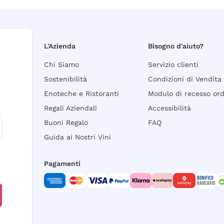
L'Azienda
Bisogno d'aiuto?
Chi Siamo
Servizio clienti
Sostenibilità
Condizioni di Vendita
Enoteche e Ristoranti
Modulo di recesso or
Regali Aziendali
Accessibilità
Buoni Regalo
FAQ
Guida ai Nostri Vini
Pagamenti