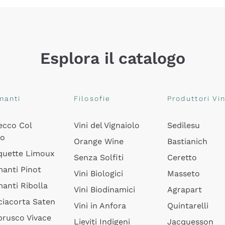
Esplora il catalogo
manti
Filosofie
Produttori Vin
ecco Col
Vini del Vignaiolo
Sedilesu
do
Orange Wine
Bastianich
quette Limoux
Senza Solfiti
Ceretto
anti Pinot
Vini Biologici
Masseto
anti Ribolla
Vini Biodinamici
Agrapart
ciacorta Saten
Vini in Anfora
Quintarelli
rusco Vivace
Lieviti Indigeni
Jacquesson