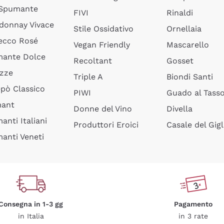
 Spumante
FIVI
Rinaldi
donnay Vivace
Stile Ossidativo
Ornellaia
ecco Rosé
Vegan Friendly
Mascarello
ante Dolce
Recoltant
Gosset
izze
Triple A
Biondi Santi
epò Classico
PIWI
Guado al Tass
mant
Donne del Vino
Divella
anti Italiani
Produttori Eroici
Casale del Gigl
anti Veneti
Consegna in 1-3 gg
Pagamento
in Italia
in 3 rate