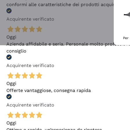
conformi alle caratteristiche dei prodotti acquistati
Acquirente verificato
Oggi
Per 
Azienda affidabile e seria. Personale molto profession
consiglio
Acquirente verificato
Oggi
Offerte vantaggiose, consegna rapida
Acquirente verificato
Oggi
Ottimo e rapido, un’esperienza da ripetere