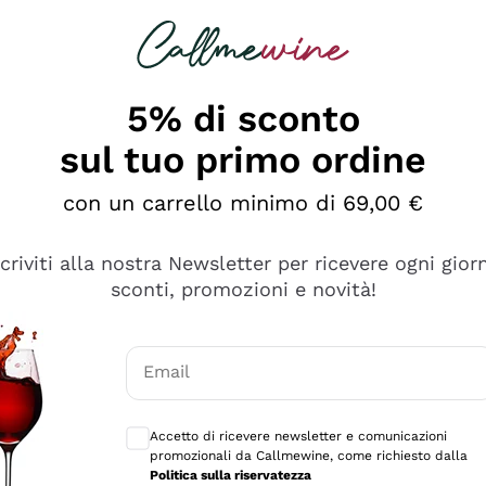
rcando
Champagne
Spumanti
Tutti i Vini
5% di sconto
sul tuo primo ordine
con un carrello minimo di 69,00 €
scriviti alla nostra Newsletter per ricevere ogni gior
sconti, promozioni e novità!
Email
Consensi opzionali per ricevere comunicaz
Accetto di ricevere newsletter e comunicazioni
promozionali da Callmewine, come richiesto dalla
tanti prodotti diversi e con un ampio range di prezzo. Le 
Politica sulla riservatezza