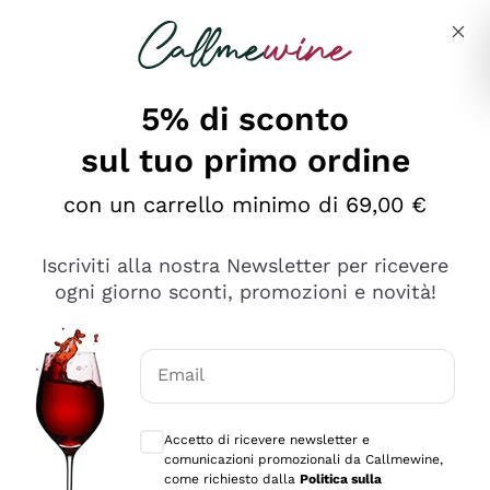
Salta al contenuto principale
Descrivi cosa stai cercando
5% di sconto
sul tuo primo ordine
Ottimo
con un carrello minimo di 69,00 €
4,5
/5
2.559
Iscriviti alla nostra Newsletter per ricevere
recensioni
ogni giorno sconti, promozioni e novità!
Le nostre recensioni a 4 e 5 stelle.
Clicca qui per leggerle tutte >
Email
Precedente
Successivo
Consensi opzionali per ricevere comunica
Accetto di ricevere newsletter e
Oggi
comunicazioni promozionali da Callmewine,
Il catalogo offre moltissime possibilità di scelta tra tanti
come richiesto dalla
Politica sulla