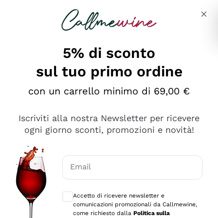
Salta al contenuto principale
Descrivi cosa stai cercando
5% di sconto
sul tuo primo ordine
Ottimo
con un carrello minimo di 69,00 €
4,5
/5
2.552
Iscriviti alla nostra Newsletter per ricevere
recensioni
ogni giorno sconti, promozioni e novità!
Le nostre recensioni a 4 e 5 stelle.
Clicca qui per leggerle tutte >
Email
Precedente
Successivo
Consensi opzionali per ricevere comunica
Accetto di ricevere newsletter e
Oggi
comunicazioni promozionali da Callmewine,
Ottima facilità di acquisto sul sito e consegna
come richiesto dalla
Politica sulla