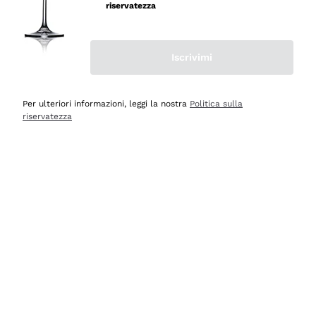
velocissima
riservatezza
Acquirente verificato
Iscrivimi
Ieri
Perfetti e attenti al cliente
Per ulteriori informazioni, leggi la nostra
Politica sulla
riservatezza
Acquirente verificato
2 Giorni Fa
Semplice nell'uso, puntuali e veloci.
Acquirente verificato
2 Giorni Fa
Ottima come sempre!