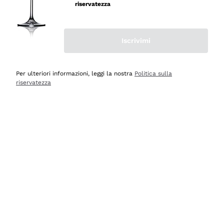
professionalità
riservatezza
Acquirente verificato
Iscrivimi
Oggi
Seri affidabili
Per ulteriori informazioni, leggi la nostra
Politica sulla
riservatezza
Acquirente verificato
Ieri
Il catalogo offre moltissime possibilità di scelta tra tanti
prodotti diversi e con un ampio range di prezzo. Le
indicazioni dei consulenti sono estremamente chiare e
conformi alle caratteristiche dei prodotti acquistati
Acquirente verificato