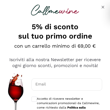
Salta al contenuto principale
Descrivi cosa stai cercando
5% di sconto
sul tuo primo ordine
Ottimo
con un carrello minimo di 69,00 €
4,5
/5
2.561
Iscriviti alla nostra Newsletter per ricevere
recensioni
ogni giorno sconti, promozioni e novità!
Le nostre recensioni a 4 e 5 stelle.
Clicca qui per leggerle tutte >
Email
Precedente
Successivo
Consensi opzionali per ricevere comunica
Accetto di ricevere newsletter e
Oggi
comunicazioni promozionali da Callmewine,
Acquisto semplice nelle modalità, gestito con rapidità e
come richiesto dalla
Politica sulla