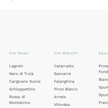
Vini Rossi
Vini Bianchi
Spu
Lagrein
Catarratto
Pros
Fon
Nero di Troia
Sancerre
Blan
Carignano Sulcis
Falanghina
Spum
Schioppettino
Pinot Bianco
Spum
Rosso di
Arneis
Montalcino
Fran
Vitovska