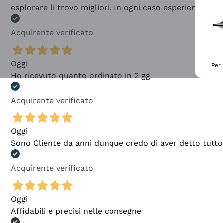
esplorare li trovo migliori. In ogni caso esperienza buo
Acquirente verificato
Oggi
Per 
Ho ricevuto quanto ordinato in 2 gg
Acquirente verificato
Oggi
Sono Cliente da anni dunque credo di aver detto tutto
Acquirente verificato
Oggi
Affidabili e precisi nelle consegne