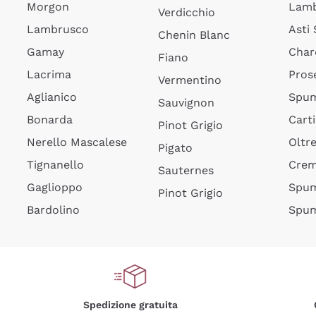
Morgon
Lamb
Verdicchio
Lambrusco
Asti
Chenin Blanc
Gamay
Char
Fiano
Lacrima
Pros
Vermentino
Aglianico
Spum
Sauvignon
Bonarda
Cart
Pinot Grigio
Nerello Mascalese
Oltr
Pigato
Tignanello
Cre
Sauternes
Gaglioppo
Spum
Pinot Grigio
Bardolino
Spum
Spedizione gratuita