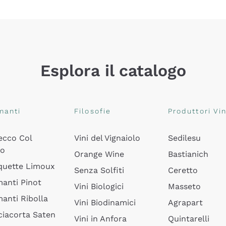
Esplora il catalogo
manti
Filosofie
Produttori Vin
ecco Col
Vini del Vignaiolo
Sedilesu
do
Orange Wine
Bastianich
quette Limoux
Senza Solfiti
Ceretto
anti Pinot
Vini Biologici
Masseto
anti Ribolla
Vini Biodinamici
Agrapart
ciacorta Saten
Vini in Anfora
Quintarelli