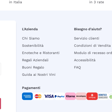
in Italia
in 3 rate
L'Azienda
Bisogno d'aiuto?
Chi Siamo
Servizio clienti
Sostenibilità
Condizioni di Vendita
Enoteche e Ristoranti
Modulo di recesso or
Regali Aziendali
Accessibilità
Buoni Regalo
FAQ
Guida ai Nostri Vini
Pagamenti