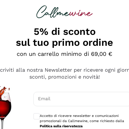
rcando
Champagne
Spumanti
Tutti i Vini
5% di sconto
sul tuo primo ordine
con un carrello minimo di 69,00 €
scriviti alla nostra Newsletter per ricevere ogni gior
sconti, promozioni e novità!
Email
Consensi opzionali per ricevere comunicaz
Accetto di ricevere newsletter e comunicazioni
promozionali da Callmewine, come richiesto dalla
se non è male ma secondo me ci sono alternative che hanno p
Politica sulla riservatezza