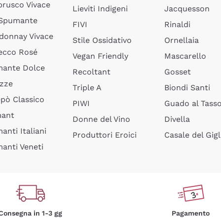
rusco Vivace
Lieviti Indigeni
Jacquesson
 Spumante
FIVI
Rinaldi
donnay Vivace
Stile Ossidativo
Ornellaia
ecco Rosé
Vegan Friendly
Mascarello
ante Dolce
Recoltant
Gosset
izze
Triple A
Biondi Santi
epò Classico
PIWI
Guado al Tass
mant
Donne del Vino
Divella
anti Italiani
Produttori Eroici
Casale del Gigl
anti Veneti
Consegna in 1-3 gg
Pagamento