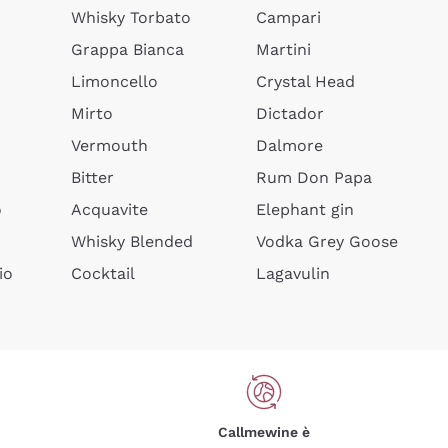
Whisky Torbato
Campari
Grappa Bianca
Martini
Limoncello
Crystal Head
Mirto
Dictador
Vermouth
Dalmore
Bitter
Rum Don Papa
o
Acquavite
Elephant gin
Whisky Blended
Vodka Grey Goose
io
Cocktail
Lagavulin
Callmewine è