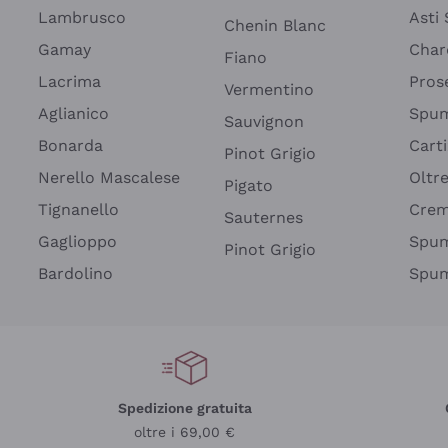
Lambrusco
Asti
Chenin Blanc
Gamay
Char
Fiano
Lacrima
Pros
Vermentino
Aglianico
Spum
Sauvignon
Bonarda
Cart
Pinot Grigio
Nerello Mascalese
Oltr
Pigato
Tignanello
Cre
Sauternes
Gaglioppo
Spum
Pinot Grigio
Bardolino
Spum
Spedizione gratuita
oltre i 69,00 €