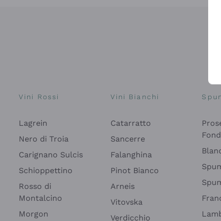
Vini Rossi
Vini Bianchi
Spu
Lagrein
Catarratto
Pros
Fon
Nero di Troia
Sancerre
Blan
Carignano Sulcis
Falanghina
Spum
Schioppettino
Pinot Bianco
Spum
Rosso di
Arneis
Montalcino
Fran
Vitovska
Morgon
Lamb
Verdicchio