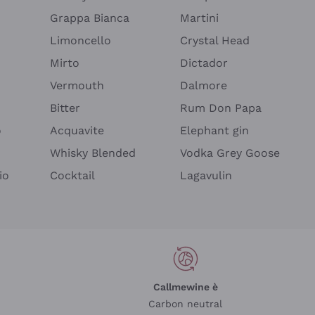
Grappa Bianca
Martini
Limoncello
Crystal Head
Mirto
Dictador
Vermouth
Dalmore
Bitter
Rum Don Papa
o
Acquavite
Elephant gin
Whisky Blended
Vodka Grey Goose
io
Cocktail
Lagavulin
Callmewine è
Carbon neutral