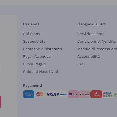
L'Azienda
Bisogno d'aiuto?
Chi Siamo
Servizio clienti
Sostenibilità
Condizioni di Vendita
Enoteche e Ristoranti
Modulo di recesso or
Regali Aziendali
Accessibilità
Buoni Regalo
FAQ
Guida ai Nostri Vini
Pagamenti