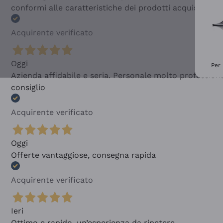
conformi alle caratteristiche dei prodotti acquistati
Acquirente verificato
Oggi
Per 
Azienda affidabile e seria. Personale molto profession
consiglio
Acquirente verificato
Oggi
Offerte vantaggiose, consegna rapida
Acquirente verificato
Ieri
Ottimo e rapido, un’esperienza da ripetere