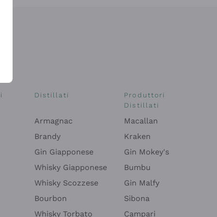
i
Distillati
Produttori
Distillati
Armagnac
Macallan
Brandy
Kraken
Gin Giapponese
Gin Mokey's
Whisky Giapponese
Bumbu
Whisky Scozzese
Gin Malfy
Bourbon
Sibona
Whisky Torbato
Campari