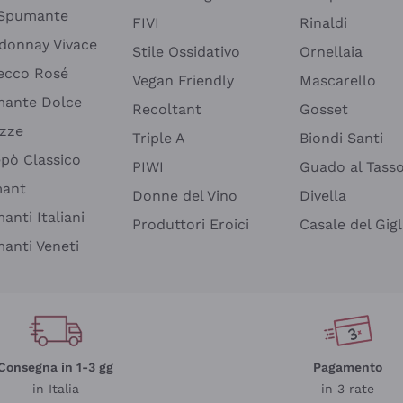
 Spumante
FIVI
Rinaldi
donnay Vivace
Stile Ossidativo
Ornellaia
ecco Rosé
Vegan Friendly
Mascarello
ante Dolce
Recoltant
Gosset
izze
Triple A
Biondi Santi
epò Classico
PIWI
Guado al Tass
mant
Donne del Vino
Divella
anti Italiani
Produttori Eroici
Casale del Gigl
anti Veneti
Consegna in 1-3 gg
Pagamento
in Italia
in 3 rate