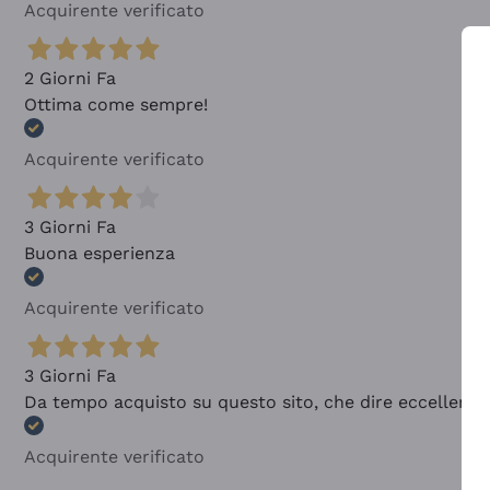
Acquirente verificato
2 Giorni Fa
Ottima come sempre!
Acquirente verificato
3 Giorni Fa
Buona esperienza
Acquirente verificato
3 Giorni Fa
Da tempo acquisto su questo sito, che dire eccellente
Acquirente verificato