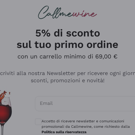
rcando
Champagne
Spumanti
Tutti i Vini
5% di sconto
sul tuo primo ordine
con un carrello minimo di 69,00 €
scriviti alla nostra Newsletter per ricevere ogni gior
sconti, promozioni e novità!
Email
Consensi opzionali per ricevere comunicaz
Accetto di ricevere newsletter e comunicazioni
promozionali da Callmewine, come richiesto dalla
tanti prodotti diversi e con un ampio range di prezzo. Le 
Politica sulla riservatezza