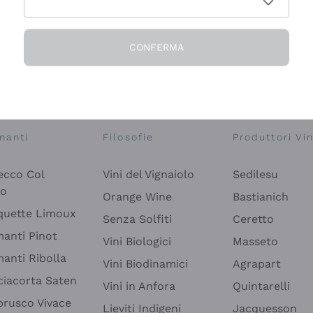
CONFERMA
Esplora il catalogo
manti
Filosofie
Produttori Vin
ecco Col
Vini del Vignaiolo
Sedilesu
do
Orange Wine
Bastianich
quette Limoux
Senza Solfiti
Ceretto
anti Pinot
Vini Biologici
Masseto
anti Ribolla
Vini Biodinamici
Agrapart
ciacorta Saten
Vini in Anfora
Quintarelli
rusco Vivace
Lieviti Indigeni
Jacquesson