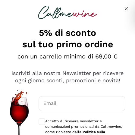
Salta al contenuto principale
Descrivi cosa stai cercando
5% di sconto
sul tuo primo ordine
Ottimo
con un carrello minimo di 69,00 €
4,5
/5
2.566
Iscriviti alla nostra Newsletter per ricevere
recensioni
ogni giorno sconti, promozioni e novità!
Le nostre recensioni a 4 e 5 stelle.
Clicca qui per leggerle tutte >
Email
Precedente
Successivo
Consensi opzionali per ricevere comunica
Accetto di ricevere newsletter e
Ieri
comunicazioni promozionali da Callmewine,
Ordine tutto ok, niente da dire a riguardo. Il sito in se
come richiesto dalla
Politica sulla