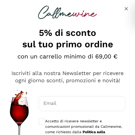
Salta al contenuto principale
Descrivi cosa stai cercando
5% di sconto
sul tuo primo ordine
Ottimo
con un carrello minimo di 69,00 €
4,5
/5
2.559
Iscriviti alla nostra Newsletter per ricevere
recensioni
ogni giorno sconti, promozioni e novità!
Le nostre recensioni a 4 e 5 stelle.
Clicca qui per leggerle tutte >
Email
Precedente
Successivo
Consensi opzionali per ricevere comunica
Accetto di ricevere newsletter e
Oggi
comunicazioni promozionali da Callmewine,
Il catalogo offre moltissime possibilità di scelta tra tanti
come richiesto dalla
Politica sulla