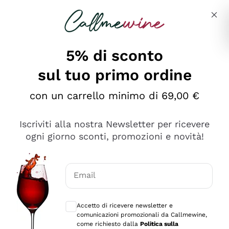
Salta al contenuto principale
Descrivi cosa stai cercando
5% di sconto
sul tuo primo ordine
Ottimo
con un carrello minimo di 69,00 €
4,5
/5
2.566
Iscriviti alla nostra Newsletter per ricevere
recensioni
ogni giorno sconti, promozioni e novità!
Le nostre recensioni a 4 e 5 stelle.
Clicca qui per leggerle tutte >
Email
Precedente
Successivo
Consensi opzionali per ricevere comunica
Accetto di ricevere newsletter e
Oggi
comunicazioni promozionali da Callmewine,
Ordine tutto ok, niente da dire a riguardo. Il sito in se
come richiesto dalla
Politica sulla