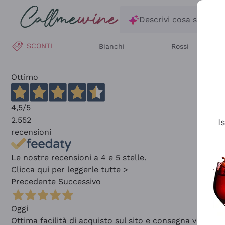
Salta al contenuto principale
Descrivi cosa stai ce
SCONTI
Bianchi
Rossi
Ottimo
4,5
/5
2.552
I
recensioni
Le nostre recensioni a 4 e 5 stelle.
Clicca qui per leggerle tutte >
Precedente
Successivo
Oggi
Ottima facilità di acquisto sul sito e consegna velocis