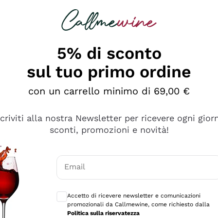
rcando
Champagne
Spumanti
Tutti i Vini
5% di sconto
sul tuo primo ordine
con un carrello minimo di 69,00 €
scriviti alla nostra Newsletter per ricevere ogni gior
sconti, promozioni e novità!
Email
Consensi opzionali per ricevere comunicaz
Accetto di ricevere newsletter e comunicazioni
promozionali da Callmewine, come richiesto dalla
sima
Politica sulla riservatezza