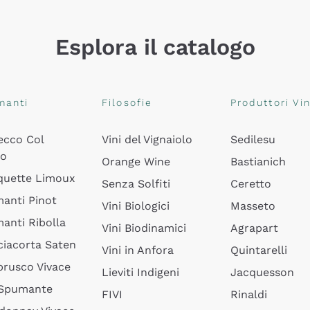
Esplora il catalogo
manti
Filosofie
Produttori Vin
ecco Col
Vini del Vignaiolo
Sedilesu
do
Orange Wine
Bastianich
quette Limoux
Senza Solfiti
Ceretto
anti Pinot
Vini Biologici
Masseto
anti Ribolla
Vini Biodinamici
Agrapart
ciacorta Saten
Vini in Anfora
Quintarelli
rusco Vivace
Lieviti Indigeni
Jacquesson
 Spumante
FIVI
Rinaldi