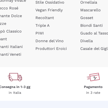
donnay Vivace
Stile Ossidativo
Ornellaia
ecco Rosé
Vegan Friendly
Mascarello
ante Dolce
Recoltant
Gosset
izze
Triple A
Biondi Santi
epò Classico
PIWI
Guado al Tass
mant
Donne del Vino
Divella
anti Italiani
Produttori Eroici
Casale del Gigl
anti Veneti
Consegna in 1-3 gg
Pagamento
in Italia
in 3 rate