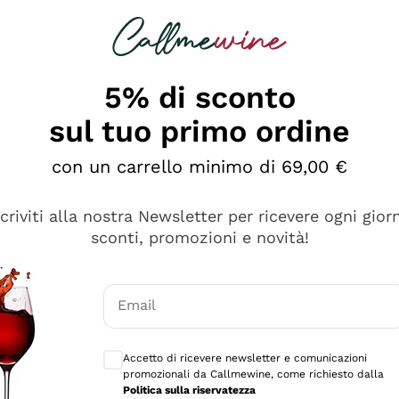
rcando
Champagne
Spumanti
Tutti i Vini
5% di sconto
sul tuo primo ordine
con un carrello minimo di 69,00 €
scriviti alla nostra Newsletter per ricevere ogni gior
sconti, promozioni e novità!
Email
Consensi opzionali per ricevere comunicaz
Accetto di ricevere newsletter e comunicazioni
promozionali da Callmewine, come richiesto dalla
tanti prodotti diversi e con un ampio range di prezzo. Le 
Politica sulla riservatezza