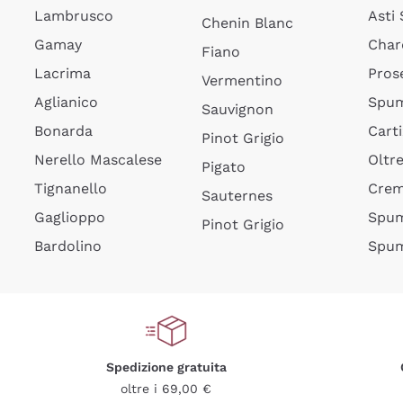
Lambrusco
Asti
Chenin Blanc
Gamay
Char
Fiano
Lacrima
Pros
Vermentino
Aglianico
Spum
Sauvignon
Bonarda
Cart
Pinot Grigio
Nerello Mascalese
Oltr
Pigato
Tignanello
Cre
Sauternes
Gaglioppo
Spum
Pinot Grigio
Bardolino
Spum
Spedizione gratuita
oltre i 69,00 €