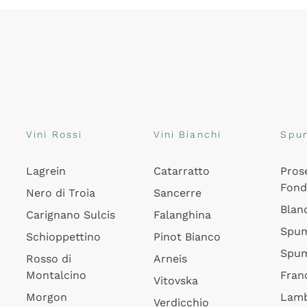
Vini Rossi
Vini Bianchi
Spu
Lagrein
Catarratto
Pros
Fon
Nero di Troia
Sancerre
Blan
Carignano Sulcis
Falanghina
Spum
Schioppettino
Pinot Bianco
Spum
Rosso di
Arneis
Montalcino
Fran
Vitovska
Morgon
Lamb
Verdicchio