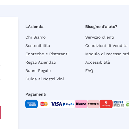
L'Azienda
Bisogno d'aiuto?
Chi Siamo
Servizio clienti
Sostenibilità
Condizioni di Vendita
Enoteche e Ristoranti
Modulo di recesso or
Regali Aziendali
Accessibilità
Buoni Regalo
FAQ
Guida ai Nostri Vini
Pagamenti