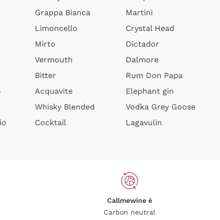
Grappa Bianca
Martini
Limoncello
Crystal Head
Mirto
Dictador
Vermouth
Dalmore
Bitter
Rum Don Papa
o
Acquavite
Elephant gin
Whisky Blended
Vodka Grey Goose
io
Cocktail
Lagavulin
Callmewine è
Carbon neutral