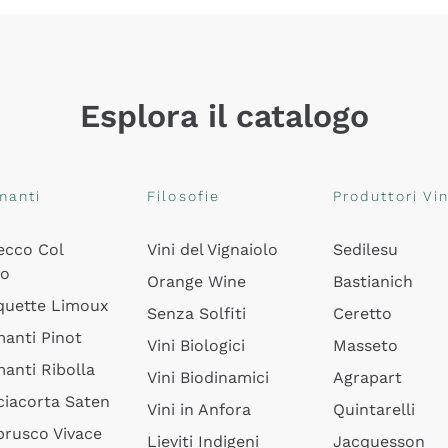
Esplora il catalogo
manti
Filosofie
Produttori Vin
ecco Col
Vini del Vignaiolo
Sedilesu
do
Orange Wine
Bastianich
quette Limoux
Senza Solfiti
Ceretto
anti Pinot
Vini Biologici
Masseto
anti Ribolla
Vini Biodinamici
Agrapart
ciacorta Saten
Vini in Anfora
Quintarelli
rusco Vivace
Lieviti Indigeni
Jacquesson