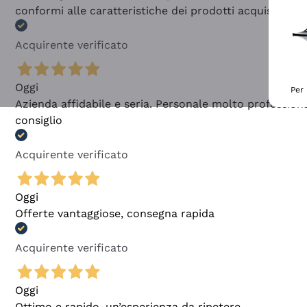
conformi alle caratteristiche dei prodotti acquistati
Acquirente verificato
Oggi
Per 
Azienda affidabile e seria. Personale molto profession
consiglio
Acquirente verificato
Oggi
Offerte vantaggiose, consegna rapida
Acquirente verificato
Oggi
Ottimo e rapido, un’esperienza da ripetere