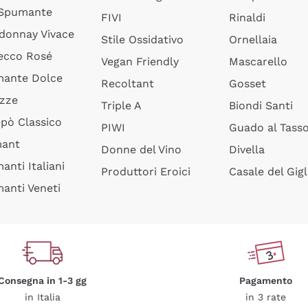
 Spumante
FIVI
Rinaldi
donnay Vivace
Stile Ossidativo
Ornellaia
ecco Rosé
Vegan Friendly
Mascarello
ante Dolce
Recoltant
Gosset
izze
Triple A
Biondi Santi
epò Classico
PIWI
Guado al Tass
mant
Donne del Vino
Divella
anti Italiani
Produttori Eroici
Casale del Gigl
anti Veneti
Consegna in 1-3 gg
Pagamento
in Italia
in 3 rate